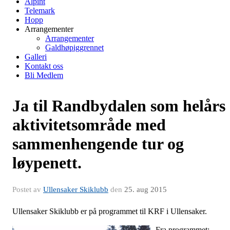
Alpint
Telemark
Hopp
Arrangementer
Arrangementer
Galdhøpiggrennet
Galleri
Kontakt oss
Bli Medlem
Ja til Randbydalen som helårs
aktivitetsområde med
sammenhengende tur og
løypenett.
Postet av
Ullensaker Skiklubb
den
25. aug 2015
Ullensaker Skiklubb er på programmet til KRF i Ullensaker.
Fra programmet: