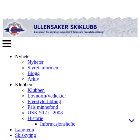
Veksle
navigasjon
Nyheter
Nyheter
Styret informerer
Blogg
Arkiv
Klubben
Klubben
Lovnorm/Vedtekter
Freestyle Jibbing
Påls minnefond
USK 50 år i 2008
Historie
Informasjonshefte
Langrenn
Skiskyting