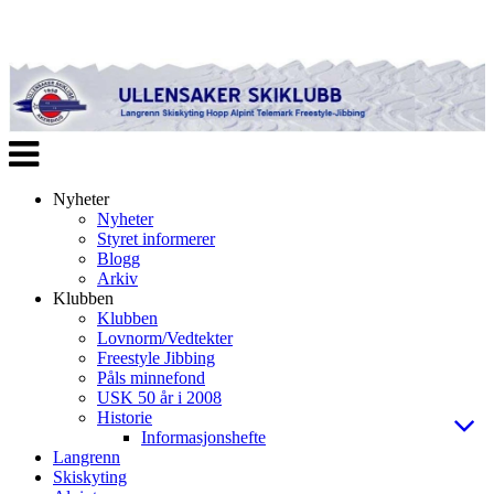
Veksle
navigasjon
Nyheter
Nyheter
Styret informerer
Blogg
Arkiv
Klubben
Klubben
Lovnorm/Vedtekter
Freestyle Jibbing
Påls minnefond
USK 50 år i 2008
Historie
Informasjonshefte
Langrenn
Skiskyting