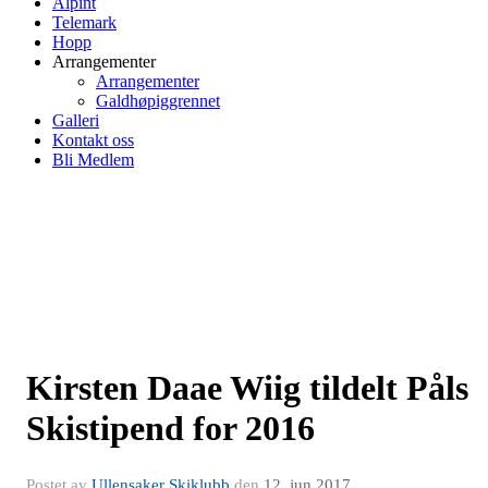
Alpint
Telemark
Hopp
Arrangementer
Arrangementer
Galdhøpiggrennet
Galleri
Kontakt oss
Bli Medlem
Kirsten Daae Wiig tildelt Påls
Skistipend for 2016
Postet av
Ullensaker Skiklubb
den
12. jun 2017