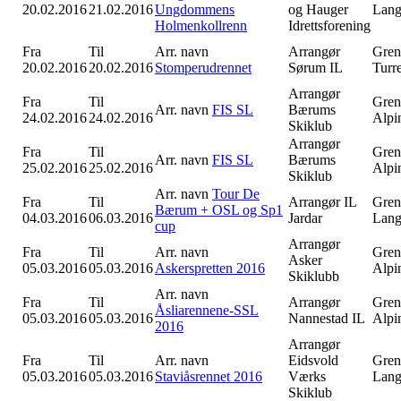
20.02.2016
21.02.2016
Ungdommens
og Hauger
Lang
Holmenkollrenn
Idrettsforening
Fra
Til
Arr. navn
Arrangør
Gren
20.02.2016
20.02.2016
Stomperudrennet
Sørum IL
Turr
Arrangør
Fra
Til
Gren
Arr. navn
FIS SL
Bærums
24.02.2016
24.02.2016
Alpi
Skiklub
Arrangør
Fra
Til
Gren
Arr. navn
FIS SL
Bærums
25.02.2016
25.02.2016
Alpi
Skiklub
Arr. navn
Tour De
Fra
Til
Arrangør
IL
Gren
Bærum + OSL og Sp1
04.03.2016
06.03.2016
Jardar
Lang
cup
Arrangør
Fra
Til
Arr. navn
Gren
Asker
05.03.2016
05.03.2016
Askerspretten 2016
Alpi
Skiklubb
Arr. navn
Fra
Til
Arrangør
Gren
Åsliarennene-SSL
05.03.2016
05.03.2016
Nannestad IL
Alpi
2016
Arrangør
Fra
Til
Arr. navn
Eidsvold
Gren
05.03.2016
05.03.2016
Staviåsrennet 2016
Værks
Lang
Skiklub