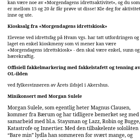
kan være noe av «Morgendagens idrettsaktivitet», og du som
er mellom 15 og 20 år får prøve ut disse! Kle deg for aktivite
inne og ute.
Kiosksalg fra «Morgendagens idrettskiosk»
Elevene ved idrettsfag på Hvam vgs. har tatt utfordringen og
laget en enkel kioskmeny som vi mener kan være
«Morgendagens idrettskiosk» - den skal være enkel, sunn og
bærekraftig.
Offisiell fakkelmarkering med fakkelstafett og tenning a
OL-ilden
ved fylkesvinneren av Årets ildsjel i Akershus.
Minikonsert med Morgan Sulele
Morgan Sulele, som egentlig heter Magnus Clausen,
kommer fra Bærum og har tidligere bemerket seg med
samarbeid med bl.a. Staysman og Lazz, Robin og Bugge
Katastrofe og Innertier. Med den tilbakelente sololåten
“Bare min” lydla han sommeren for svært mange, og