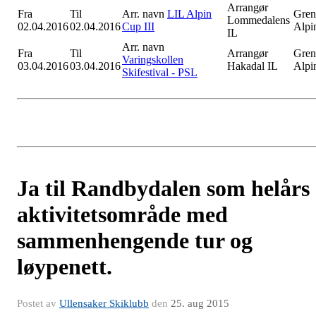
Arrangør
Fra
Til
Arr. navn
LIL Alpin
Gren
Lommedalens
02.04.2016
02.04.2016
Cup III
Alpi
IL
Arr. navn
Fra
Til
Arrangør
Gren
Varingskollen
03.04.2016
03.04.2016
Hakadal IL
Alpi
Skifestival - PSL
Ja til Randbydalen som helårs
aktivitetsområde med
sammenhengende tur og
løypenett.
Postet av
Ullensaker Skiklubb
den
25. aug 2015