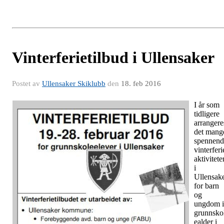
Vinterferietilbud i Ullensaker
Postet av
Ullensaker Skiklubb
den
18. feb 2016
I år som
tidligere
arrangere
det mang
spennend
vinterferi
aktivitete
i
Ullensak
for barn
og
ungdom i
grunnsko
ealder i