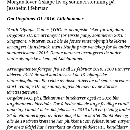
Morgan lover å skape liv og sommerstemning på
Jessheim i februar
Om Ungdoms-OL 2016, Lillehammer
Youth Olympic Games (YOG) er olympiske leker for ungdom.
Ungdoms-OL ble arrangert for første gang, sommeren 2010 i
Singapore. Vinteren 2012 ble de første vinterolympiske lekene
arrangert i Innsbruck, mens Nanjing var vertskap for de andre
sommerlekene i 2014. Denne vinteren arrangeres de andre
vinterolympiske lekene på Lillehammer.
Arrangementet foregår fra 12 til 21 februar 2016. 1100 utøvere
alderen 15-18 år skal konkurrere i de 15. olympiske
vinterdisiplinene. En rekke av disse utøverne vil senere prester
stort i vanlige OL og sannsynligvis bli noen av de største
idrettsstjernene.
Ungdoms-OL på Lillehammer innebærer også at 2016 blir
ungdommens idrettsår. For å hedre alle de unge frivillige rundt
omkring i landet deles ildsjelprisen i 2016 ut til en frivillig unde
26 år. Nomineringen av årets ildsjel ble avsluttet 28.oktober og
alle de 19 idrettskretsene har plukket ut sin fylkesvinner. Jurye
for årets ildsjel har i etterkant av dette plukket ut 5 kandidater