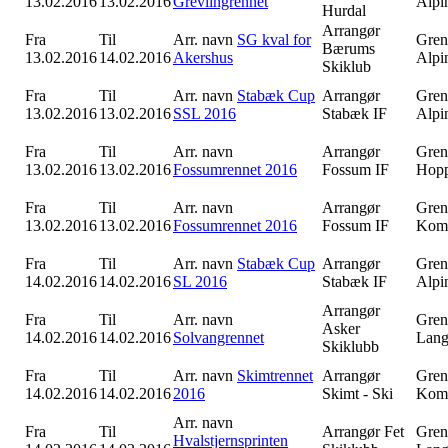
13.02.2016
13.02.2016
Grevlingrennet
Alpi
Hurdal
Arrangør
Fra
Til
Arr. navn
SG kval for
Gren
Bærums
13.02.2016
14.02.2016
Akershus
Alpi
Skiklub
Fra
Til
Arr. navn
Stabæk Cup
Arrangør
Gren
13.02.2016
13.02.2016
SSL 2016
Stabæk IF
Alpi
Fra
Til
Arr. navn
Arrangør
Gren
13.02.2016
13.02.2016
Fossumrennet 2016
Fossum IF
Hop
Fra
Til
Arr. navn
Arrangør
Gren
13.02.2016
13.02.2016
Fossumrennet 2016
Fossum IF
Komb
Fra
Til
Arr. navn
Stabæk Cup
Arrangør
Gren
14.02.2016
14.02.2016
SL 2016
Stabæk IF
Alpi
Arrangør
Fra
Til
Arr. navn
Gren
Asker
14.02.2016
14.02.2016
Solvangrennet
Lang
Skiklubb
Fra
Til
Arr. navn
Skimtrennet
Arrangør
Gren
14.02.2016
14.02.2016
2016
Skimt - Ski
Komb
Arr. navn
Fra
Til
Arrangør
Fet
Gren
Hvalstjernsprinten