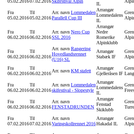
05.02.2016
07.02.2016
Skifestival Alpin
Alpi
IL
Arrangør
Fra
Til
Arr. navn
Lommedalen
Gren
Lommedalens
05.02.2016
05.02.2016
Parallell Cup III
Alpi
IL
Arrangør
Fra
Til
Arr. navn
Nero Cup
Nedre
Gren
06.02.2016
06.02.2016
SSL 2016
Romerike
Alpi
Alpinklubb
Arr. navn
Rangering
Fra
Til
Arrangør
Gren
Hovedlandsrennet
06.02.2016
06.02.2016
Stabæk IF
Alpi
(U16) SL
Fra
Til
Arrangør
Gren
Arr. navn
KM stafett
06.02.2016
06.02.2016
Gjelleråsen IF
Lang
Arrangør
Fra
Til
Arr. navn
Lommedalen
Gren
Lommedalens
06.02.2016
06.02.2016
skifestival - Slopestyle
Free
IL
Arrangør
Fra
Til
Arr. navn
Gren
Fenstad
06.02.2016
06.02.2016
FENSTADRUNDEN
Turr
Skiklubb
Fra
Til
Arr. navn
Arrangør
Gren
07.02.2016
07.02.2016
Varingskollrennet 2016
Hakadal IL
Alpi