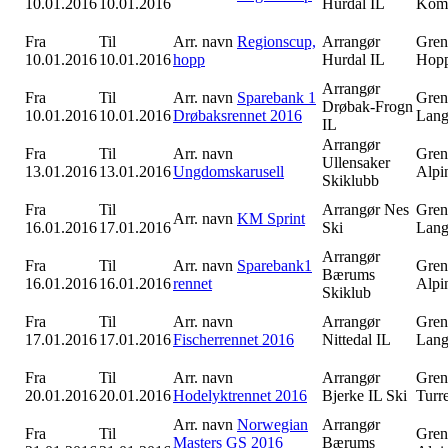
10.01.2016
10.01.2016
Hurdal IL
Komb
Fra
Til
Arr. navn
Regionscup,
Arrangør
Gren
10.01.2016
10.01.2016
hopp
Hurdal IL
Hop
Arrangør
Fra
Til
Arr. navn
Sparebank 1
Gren
Drøbak-Frogn
10.01.2016
10.01.2016
Drøbaksrennet 2016
Lang
IL
Arrangør
Fra
Til
Arr. navn
Gren
Ullensaker
13.01.2016
13.01.2016
Ungdomskarusell
Alpi
Skiklubb
Fra
Til
Arrangør
Nes
Gren
Arr. navn
KM Sprint
16.01.2016
17.01.2016
Ski
Lang
Arrangør
Fra
Til
Arr. navn
Sparebank1
Gren
Bærums
16.01.2016
16.01.2016
rennet
Alpi
Skiklub
Fra
Til
Arr. navn
Arrangør
Gren
17.01.2016
17.01.2016
Fischerrennet 2016
Nittedal IL
Lang
Fra
Til
Arr. navn
Arrangør
Gren
20.01.2016
20.01.2016
Hodelyktrennet 2016
Bjerke IL Ski
Turr
Arr. navn
Norwegian
Arrangør
Fra
Til
Gren
Masters GS 2016
Bærums