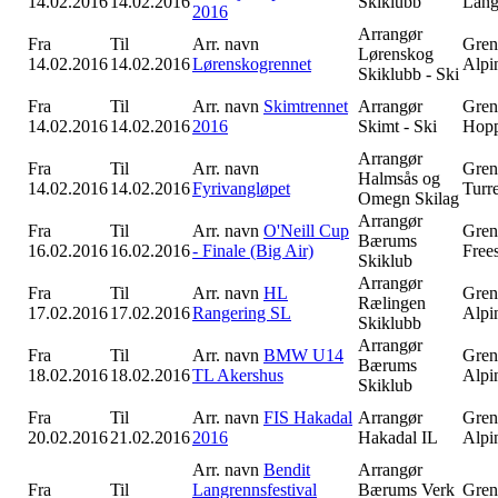
14.02.2016
14.02.2016
Skiklubb
Lang
2016
Arrangør
Fra
Til
Arr. navn
Gren
Lørenskog
14.02.2016
14.02.2016
Lørenskogrennet
Alpi
Skiklubb - Ski
Fra
Til
Arr. navn
Skimtrennet
Arrangør
Gren
14.02.2016
14.02.2016
2016
Skimt - Ski
Hop
Arrangør
Fra
Til
Arr. navn
Gren
Halmsås og
14.02.2016
14.02.2016
Fyrivangløpet
Turr
Omegn Skilag
Arrangør
Fra
Til
Arr. navn
O'Neill Cup
Gren
Bærums
16.02.2016
16.02.2016
- Finale (Big Air)
Free
Skiklub
Arrangør
Fra
Til
Arr. navn
HL
Gren
Rælingen
17.02.2016
17.02.2016
Rangering SL
Alpi
Skiklubb
Arrangør
Fra
Til
Arr. navn
BMW U14
Gren
Bærums
18.02.2016
18.02.2016
TL Akershus
Alpi
Skiklub
Fra
Til
Arr. navn
FIS Hakadal
Arrangør
Gren
20.02.2016
21.02.2016
2016
Hakadal IL
Alpi
Arr. navn
Bendit
Arrangør
Fra
Til
Langrennsfestival
Bærums Verk
Gren