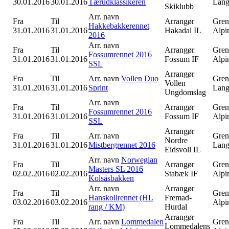
30.01.2016
30.01.2016
Tærudklassikeren
Lang
Skiklubb
Arr. navn
Fra
Til
Arrangør
Gren
Hakkebakkerennet
31.01.2016
31.01.2016
Hakadal IL
Alpi
2016
Arr. navn
Fra
Til
Arrangør
Gren
Fossumrennet 2016
31.01.2016
31.01.2016
Fossum IF
Alpi
SSL
Arrangør
Fra
Til
Arr. navn
Vollen Duo
Gren
Vollen
31.01.2016
31.01.2016
Sprint
Lang
Ungdomslag
Arr. navn
Fra
Til
Arrangør
Gren
Fossumrennet 2016
31.01.2016
31.01.2016
Fossum IF
Alpi
SSL
Arrangør
Fra
Til
Arr. navn
Gren
Nordre
31.01.2016
31.01.2016
Mistbergrennet 2016
Lang
Eidsvoll IL
Arr. navn
Norwegian
Fra
Til
Arrangør
Gren
Masters SL 2016
02.02.2016
02.02.2016
Stabæk IF
Alpi
Kolsåsbakken
Arr. navn
Arrangør
Fra
Til
Gren
Hanskollrennet (HL
Fremad-
03.02.2016
03.02.2016
Alpi
rang / KM)
Hurdal
Arrangør
Fra
Til
Arr. navn
Lommedalen
Gren
Lommedalens