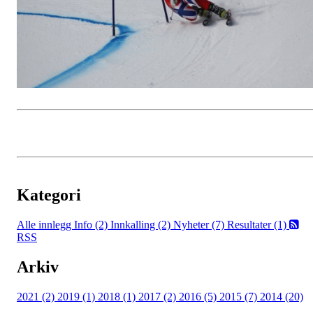
Kategori
Alle innlegg
Info (2)
Innkalling (2)
Nyheter (7)
Resultater (1)
RSS
Arkiv
2021 (2)
2019 (1)
2018 (1)
2017 (2)
2016 (5)
2015 (7)
2014 (20)