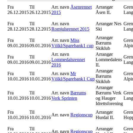
Fra
Til
Arr. navn
Åsenrennet
Arrangør
Gren
26.12.2015
26.12.2015
2015
Åsen IL
Lang
Fra
Til
Arr. navn
Arrangør
Nes
Gren
28.12.2015
28.12.2015
Romjulsrennet 2015
Ski
Lang
Arrangør
Fra
Til
Arr. navn
Miss
Gren
Bærums
09.01.2016
09.01.2016
Völkl/Sparebank1 cup
Alpi
Skiklub
Arr. navn
Arrangør
Fra
Til
Gren
Lommedalsrennet
Lommedalens
09.01.2016
09.01.2016
Lang
2016
IL
Arrangør
Fra
Til
Arr. navn
Mr
Gren
Bærums
10.01.2016
10.01.2016
Völkl/Sparebank1 Cup
Alpi
Skiklub
Arrangør
Fra
Til
Arr. navn
Bærums
Bærums Verk
Gren
10.01.2016
10.01.2016
Verk Sprinten
og Hauger
Lang
Idrettsforening
Fra
Til
Arrangør
Gren
Arr. navn
Regionscup
10.01.2016
10.01.2016
Hurdal IL
Hop
Fra
Til
Arrangør
Gren
Arr. navn
Regionscup