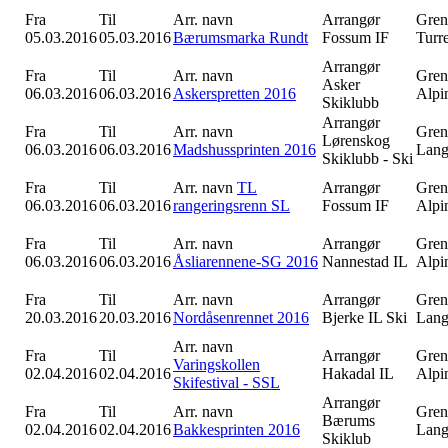
Fra
Til
Arr. navn
Arrangør
Gren
05.03.2016
05.03.2016
Bærumsmarka Rundt
Fossum IF
Turr
Arrangør
Fra
Til
Arr. navn
Gren
Asker
06.03.2016
06.03.2016
Askerspretten 2016
Alpi
Skiklubb
Arrangør
Fra
Til
Arr. navn
Gren
Lørenskog
06.03.2016
06.03.2016
Madshussprinten 2016
Lang
Skiklubb - Ski
Fra
Til
Arr. navn
TL
Arrangør
Gren
06.03.2016
06.03.2016
rangeringsrenn SL
Fossum IF
Alpi
Fra
Til
Arr. navn
Arrangør
Gren
06.03.2016
06.03.2016
Åsliarennene-SG 2016
Nannestad IL
Alpi
Fra
Til
Arr. navn
Arrangør
Gren
20.03.2016
20.03.2016
Nordåsenrennet 2016
Bjerke IL Ski
Lang
Arr. navn
Fra
Til
Arrangør
Gren
Varingskollen
02.04.2016
02.04.2016
Hakadal IL
Alpi
Skifestival - SSL
Arrangør
Fra
Til
Arr. navn
Gren
Bærums
02.04.2016
02.04.2016
Bakkesprinten 2016
Lang
Skiklub