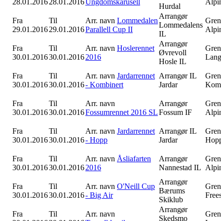
28.01.2016
28.01.2016
Ungdomskarusell
Alpi
Hurdal
Arrangør
Fra
Til
Arr. navn
Lommedalen
Gren
Lommedalens
29.01.2016
29.01.2016
Parallell Cup II
Alpi
IL
Arrangør
Fra
Til
Arr. navn
Hoslerennet
Gren
Øvrevoll
30.01.2016
30.01.2016
2016
Lang
Hosle IL
Fra
Til
Arr. navn
Jardarrennet
Arrangør
IL
Gren
30.01.2016
30.01.2016
- Kombinert
Jardar
Komb
Fra
Til
Arr. navn
Arrangør
Gren
30.01.2016
30.01.2016
Fossumrennet 2016 SL
Fossum IF
Alpi
Fra
Til
Arr. navn
Jardarrennet
Arrangør
IL
Gren
30.01.2016
30.01.2016
- Hopp
Jardar
Hop
Fra
Til
Arr. navn
Åsliafarten
Arrangør
Gren
30.01.2016
30.01.2016
2016
Nannestad IL
Alpi
Arrangør
Fra
Til
Arr. navn
O'Neill Cup
Gren
Bærums
30.01.2016
30.01.2016
- Big Air
Free
Skiklub
Arrangør
Fra
Til
Arr. navn
Gren
Skedsmo