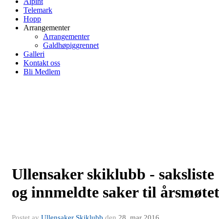
Alpint
Telemark
Hopp
Arrangementer
Arrangementer
Galdhøpiggrennet
Galleri
Kontakt oss
Bli Medlem
Ullensaker skiklubb - saksliste
og innmeldte saker til årsmøte
Postet av
Ullensaker Skiklubb
den
28. mar 2016