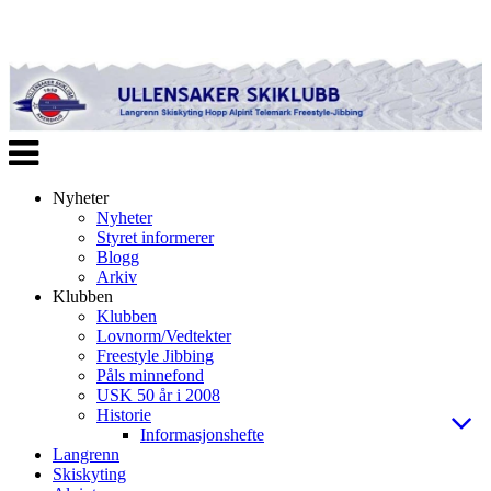
Veksle
navigasjon
Nyheter
Nyheter
Styret informerer
Blogg
Arkiv
Klubben
Klubben
Lovnorm/Vedtekter
Freestyle Jibbing
Påls minnefond
USK 50 år i 2008
Historie
Informasjonshefte
Langrenn
Skiskyting