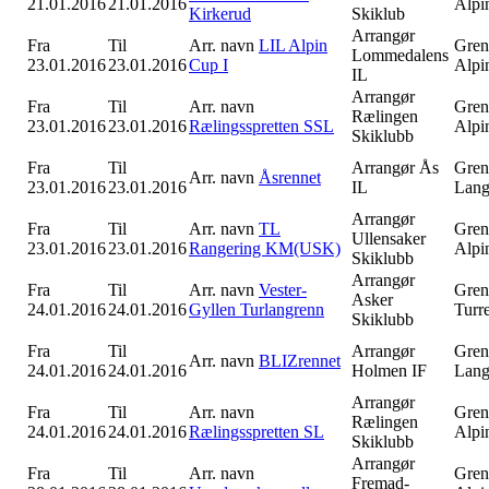
21.01.2016
21.01.2016
Alpi
Kirkerud
Skiklub
Arrangør
Fra
Til
Arr. navn
LIL Alpin
Gren
Lommedalens
23.01.2016
23.01.2016
Cup I
Alpi
IL
Arrangør
Fra
Til
Arr. navn
Gren
Rælingen
23.01.2016
23.01.2016
Rælingsspretten SSL
Alpi
Skiklubb
Fra
Til
Arrangør
Ås
Gren
Arr. navn
Åsrennet
23.01.2016
23.01.2016
IL
Lang
Arrangør
Fra
Til
Arr. navn
TL
Gren
Ullensaker
23.01.2016
23.01.2016
Rangering KM(USK)
Alpi
Skiklubb
Arrangør
Fra
Til
Arr. navn
Vester-
Gren
Asker
24.01.2016
24.01.2016
Gyllen Turlangrenn
Turr
Skiklubb
Fra
Til
Arrangør
Gren
Arr. navn
BLIZrennet
24.01.2016
24.01.2016
Holmen IF
Lang
Arrangør
Fra
Til
Arr. navn
Gren
Rælingen
24.01.2016
24.01.2016
Rælingsspretten SL
Alpi
Skiklubb
Arrangør
Fra
Til
Arr. navn
Gren
Fremad-