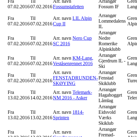
Fra
Til
Arr. navn
Arrangør
Gren
07.02.2016
07.02.2016
Fossumstafetten
Fossum IF
Lang
Arrangør
Fra
Til
Arr. navn
LIL Alpin
Gren
Lommedalens
07.02.2016
07.02.2016
Cup II
Alpi
IL
Arrangør
Fra
Til
Arr. navn
Nero Cup
Nedre
Gren
07.02.2016
07.02.2016
SC 2016
Romerike
Alpi
Alpinklubb
Arrangør
Fra
Til
Arr. navn
KM-Lang,
Gren
Gjerdrum IL -
07.02.2016
07.02.2016
Veståsenrennet 2016
Lang
Ski
Arr. navn
Arrangør
Fra
Til
Gren
FENSTADRUNDEN-
Fenstad
07.02.2016
07.02.2016
Turr
SKØYING
Skiklubb
Arrangør
Fra
Til
Arr. navn
Telemark-
Gren
Hagahogget
13.02.2016
14.02.2016
NM 2016 - Asker
Tele
Låmlag
Arrangør
Fra
Til
Arr. navn
1814-
Eidsvold
Gren
13.02.2016
13.02.2016
Sprinten
Værks
Lang
Skiklub
Arrangør
Fra
Til
Arr. navn
Gren
Fremad-