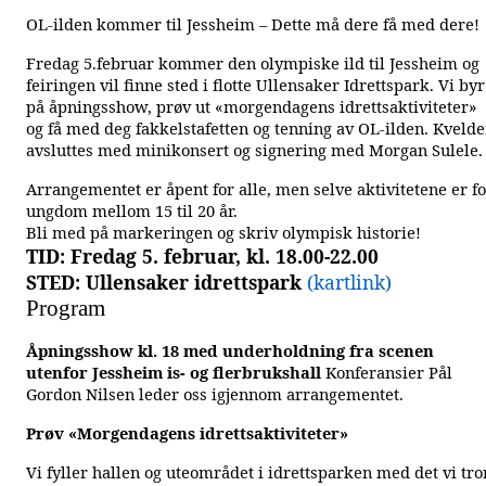
OL-ilden kommer til Jessheim – Dette må dere få med dere!
Fredag 5.februar kommer den olympiske ild til Jessheim og
feiringen vil finne sted i flotte Ullensaker Idrettspark. Vi byr
på åpningsshow, prøv ut «morgendagens idrettsaktiviteter»
og få med deg fakkelstafetten og tenning av OL-ilden. Kveld
avsluttes med minikonsert og signering med Morgan Sulele.
Arrangementet er åpent for alle, men selve aktivitetene er f
ungdom mellom 15 til 20 år.
Bli med på markeringen og skriv olympisk historie!
TID: Fredag 5. februar, kl. 18.00-22.00
STED: Ullensaker idrettspark
(kartlink)
Program
Åpningsshow kl. 18 med underholdning fra scenen
utenfor Jessheim is- og flerbrukshall
Konferansier Pål
Gordon Nilsen leder oss igjennom arrangementet.
Prøv «Morgendagens idrettsaktiviteter»
Vi fyller hallen og uteområdet i idrettsparken med det vi tro