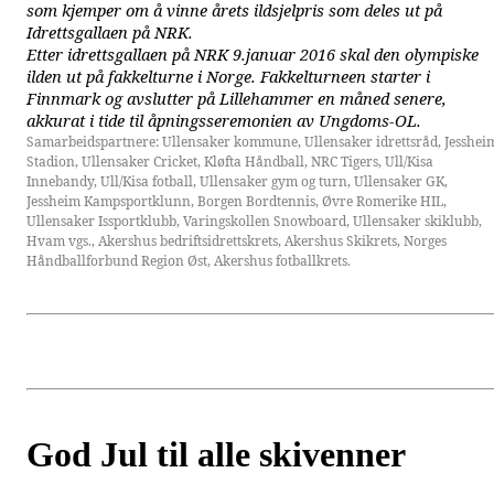
som kjemper om å vinne årets ildsjelpris som deles ut på
Idrettsgallaen på NRK.
Etter idrettsgallaen på NRK 9.januar 2016 skal den olympiske
ilden ut på fakkelturne i Norge. Fakkelturneen starter i
Finnmark og avslutter på Lillehammer en måned senere,
akkurat i tide til åpningsseremonien av Ungdoms-OL.
Samarbeidspartnere: Ullensaker kommune, Ullensaker idrettsråd, Jesshei
Stadion, Ullensaker Cricket, Kløfta Håndball, NRC Tigers, Ull/Kisa
Innebandy, Ull/Kisa fotball, Ullensaker gym og turn, Ullensaker GK,
Jessheim Kampsportklunn, Borgen Bordtennis, Øvre Romerike HIL,
Ullensaker Issportklubb, Varingskollen Snowboard, Ullensaker skiklubb,
Hvam vgs., Akershus bedriftsidrettskrets, Akershus Skikrets, Norges
Håndballforbund Region Øst, Akershus fotballkrets.
God Jul til alle skivenner