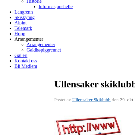
Historie
Informasjonshefte
Langrenn
Skiskyting
Alpint
Telemark
Hopp
Arrangementer
Arrangementer
Galdhøpiggrennet
Galleri
Kontakt oss
Bli Medlem
Ullensaker skiklub
Postet av
Ullensaker Skiklubb
den
29. okt