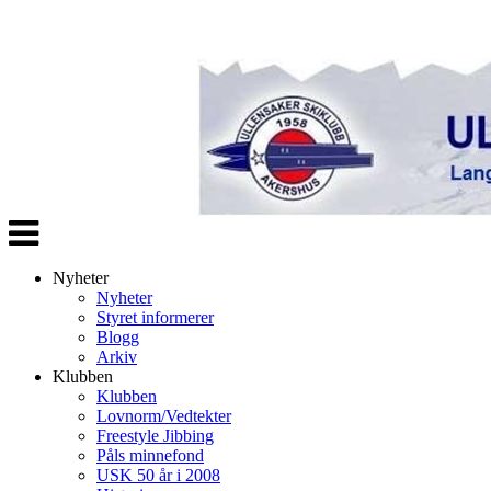
Veksle
navigasjon
Nyheter
Nyheter
Styret informerer
Blogg
Arkiv
Klubben
Klubben
Lovnorm/Vedtekter
Freestyle Jibbing
Påls minnefond
USK 50 år i 2008