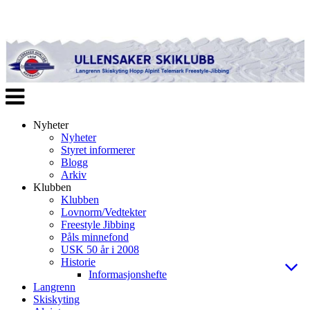
Veksle
navigasjon
Nyheter
Nyheter
Styret informerer
Blogg
Arkiv
Klubben
Klubben
Lovnorm/Vedtekter
Freestyle Jibbing
Påls minnefond
USK 50 år i 2008
Historie
Informasjonshefte
Langrenn
Skiskyting