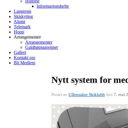
Historie
Informasjonshefte
Langrenn
Skiskyting
Alpint
Telemark
Hopp
Arrangementer
Arrangementer
Galdhøpiggrennet
Galleri
Kontakt oss
Bli Medlem
Nytt system for me
Postet av
Ullensaker Skiklubb
den
7. mai 