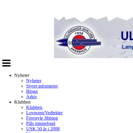
Veksle
navigasjon
Nyheter
Nyheter
Styret informerer
Blogg
Arkiv
Klubben
Klubben
Lovnorm/Vedtekter
Freestyle Jibbing
Påls minnefond
USK 50 år i 2008