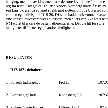
henging, men i to av klassene klarte de store favorittene å komme
seg fra feltet. Det gjaldt H21 der Anders Nordberg klarte å riste av
seg Lars
Skjeset
på et langt strekk mot slutten, og Siri Ulvestad so
var i en egen divisjon i D19-20. Disse to hadde nok vunnet klassen
sine uansett fellesstart eller enkeltstart, men ellers var ikke årets natt
NM egnet til å kåre de beste
nattorientererne
. Det ble litt for store
muligheter til å lene seg på andres ferdigheter.
RESULTATER
H17-
1871
deltakere
1
Forseth
Indgaard,Jo
Frol
IL
1:07:0
2
Luchsinger,Harri
Kongsberg OL
1:07:3
3
Steiwer,Gaute
Hallan
Lillomarka
OL
1:07:4