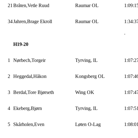
21
Bråten,Vetle
Ruud
Raumar OL
1:09:1
34
Jahren,Brage
Ekroll
Raumar OL
1:34:3
.
H19-20
1
Nørbech,Torgeir
Tyrving
, IL
1:07:2
2
Heggedal,Håkon
Kongsberg OL
1:07:4
3
Berdal,Tore
Bjørseth
Wing
OK
1:07:4
4
Ekeberg,Bjørn
Tyrving
, IL
1:07:5
5
Skårholen,Even
Løten
O-Lag
1:08:0