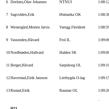
6
Deelstra,Olav
Johannes
NTNUI
1:08:1
7
Sagvolden,Erik
Østmarka
OK
1:08:3
8
Westergård,Morten
Jarvis
Varegg
Fleridrett
1:08:5
9
Vassenden,Håvard
Frol
IL
1:09:0
10
Nordbrøden,Hallvard
Halden SK
1:09:0
11
Berget,Håvard
Sarpsborg OL
1:09:1
12
Haverstad,Eirik
Jansson
Lierbygda O-lag
1:09:1
13
Rustad,Eirik
Raumar OL
1:09:2
.
H21