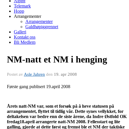
Alpint
Telemark
Hopp
Arrangementer
Arrangementer
Galdhøpiggrennet
Galleri
Kontakt oss
Bli Medlem
NM-natt et NM i henging
Postet av
Asle Jahren
den
19. apr 2008
Første gang publisert 19.april 2008
Årets natt-NM var, som et forsøk på å heve statusen på
arrangementet, flyttet til tidlig vår. Dette synes vellykket, for
deltakelsen var bedre enn de siste årene, da Indre Østfold OK
fredag18.april arrangerte natt-NM 2008. Fellesstart og lite
gafling, gjorde at dette først og fremst ble et NM der taktiske