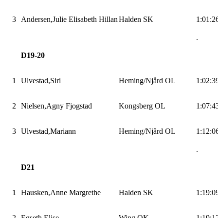
3
Andersen,Julie
Elisabeth
Hillan
Halden SK
1:01:2
.
D19-20
1
Ulvestad,Siri
Heming
/
Njård
OL
1:02:3
2
Nielsen,Agny
Fjogstad
Kongsberg OL
1:07:4
3
Ulvestad,Mariann
Heming
/
Njård
OL
1:12:0
.
D21
1
Hausken,Anne
Margrethe
Halden SK
1:19:0
2
Egseth,Elise
Wing
OK
1:19:1