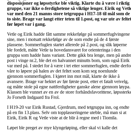
disposisjoner og
løpsstyrke
ble viktig. Klarte du å være i riktig
gruppe, var ikke o-ferdighetene så viktige lenger. Eirik og Vetl
var med den 21 manns store
tetgruppa
i H17-18 til mål som de
to siste. Brage var langt etter teten til 1.post, og var ute av felte
før løpet var i gang.
Vetle og Eirik hadde fått samme rekkefølge på sommerfuglvingene
sine, men i motsatt rekkefølge av de som endte på de 4 første
plassene. Sommerfuglen startet allerede på 2.post, og slik
løperne
ble fordelt, måtte Vetle ta hovedansvaret for orienteringa i den
gruppa som hadde hans variant. Dette gikk bra lenge, men på andr
post i vinge nr.2, ble det en halvannet minutts bom, som også Eirik
var med på. I stedet for å være i tet etter sommerfuglen, endte derfo
våre to løpere på halen av det feltet som kom seg noenlunde
gjennom sommerfuglen. I kjøret inn mot mål, klarte de ikke å
avansere. Brage var hektet av før første post, etter et fatalt
veivelg
,
og måtte stole på egne nattferdigheter ganske alene gjennom løypa.
Klassen ble vunnet av en av de store forhåndsfavorittene,
løpssterk
Jo Forseth
Indgaard
fra
Frol
.
I H19-20 var Eirik Rustad, Gjerdrum, med tetgruppa inn, og endte
på en fin 13.plass. Selv om topplasseringene uteble, må man si at
Eirik, Eirik R og Vetle viste at de blir å regne med i
Tiomila
.
Løpet ble preget av mye klyngeløping, eller skal vi kalle det