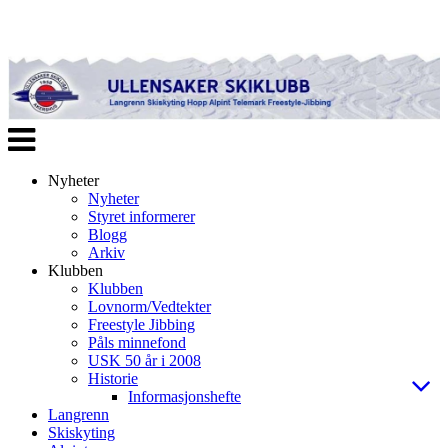
Veksle
navigasjon
Nyheter
Nyheter
Styret informerer
Blogg
Arkiv
Klubben
Klubben
Lovnorm/Vedtekter
Freestyle Jibbing
Påls minnefond
USK 50 år i 2008
Historie
Informasjonshefte
Langrenn
Skiskyting