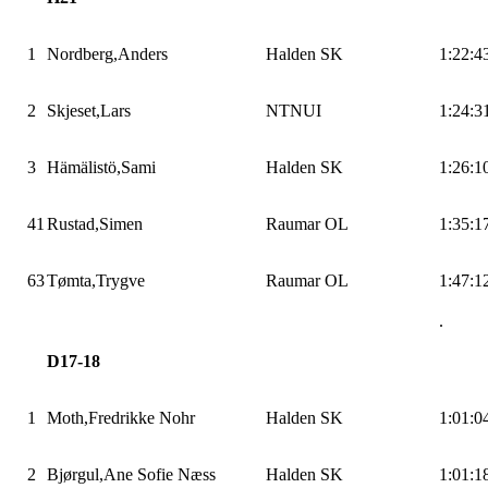
1
Nordberg,Anders
Halden SK
1:22:4
2
Skjeset,Lars
NTNUI
1:24:3
3
Hämälistö,Sami
Halden SK
1:26:1
41
Rustad,Simen
Raumar OL
1:35:1
63
Tømta,Trygve
Raumar OL
1:47:1
.
D17-18
1
Moth,Fredrikke
Nohr
Halden SK
1:01:0
2
Bjørgul,Ane
Sofie Næss
Halden SK
1:01:1