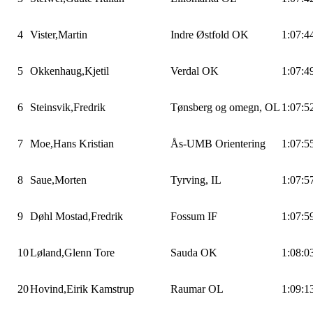
4
Vister,Martin
Indre Østfold OK
1:07:4
5
Okkenhaug,Kjetil
Verdal OK
1:07:4
6
Steinsvik,Fredrik
Tønsberg og omegn, OL
1:07:5
7
Moe,Hans
Kristian
Ås-UMB
Orientering
1:07:5
8
Saue,Morten
Tyrving
, IL
1:07:5
9
Døhl
Mostad,Fredrik
Fossum
IF
1:07:5
10
Løland,Glenn
Tore
Sauda OK
1:08:0
20
Hovind,Eirik
Kamstrup
Raumar OL
1:09:1