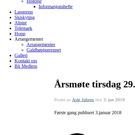
Historie
Informasjonshefte
Langrenn
Skiskyting
Alpint
Telemark
Hopp
Arrangementer
Arrangementer
Galdhøpiggrennet
Galleri
Kontakt oss
Bli Medlem
Årsmøte tirsdag 29
Postet av
Asle Jahren
den
3. jan 2019
Første gang publisert 3.januar 2018