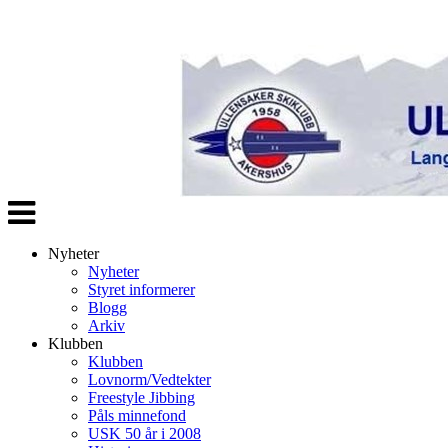
Veksle
navigasjon
Nyheter
Nyheter
Styret informerer
Blogg
Arkiv
Klubben
Klubben
Lovnorm/Vedtekter
Freestyle Jibbing
Påls minnefond
USK 50 år i 2008