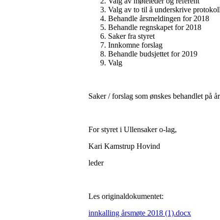
Valg av møteleder og referent
Valg av to til å underskrive protoko
Behandle årsmeldingen for 2018
Behandle regnskapet for 2018
Saker fra styret
Innkomne forslag
Behandle budsjettet for 2019
Valg
Saker / forslag som ønskes behandlet på år
For styret i Ullensaker o-lag,
Kari Kamstrup Hovind
leder
Les originaldokumentet:
innkalling årsmøte 2018 (1).docx