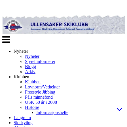
Veksle
navigasjon
Nyheter
Nyheter
Styret informerer
Blogg
Arkiv
Klubben
Klubben
Lovnorm/Vedtekter
Freestyle Jibbing
Påls minnefond
USK 50 år i 2008
Historie
Informasjonshefte
Langrenn
Skiskyting