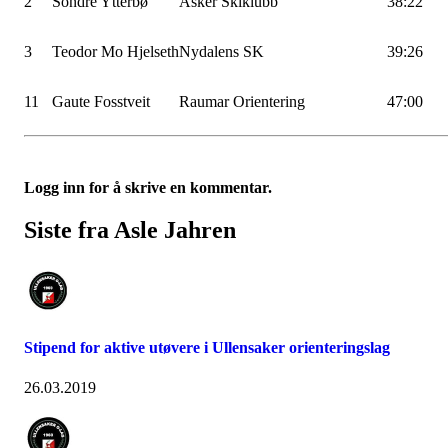
2
Sondre Ytterbø
Asker Skiklubb
38:22
3
Teodor Mo Hjelseth
Nydalens SK
39:26
11
Gaute Fosstveit
Raumar Orientering
47:00
Logg inn for å skrive en kommentar.
Siste fra Asle Jahren
Stipend for aktive utøvere i Ullensaker orienteringslag
26.03.2019