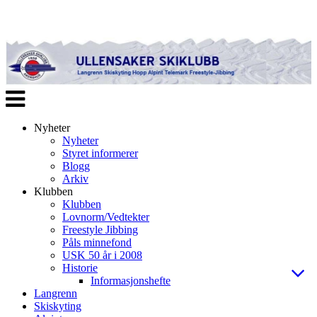
Veksle
navigasjon
Nyheter
Nyheter
Styret informerer
Blogg
Arkiv
Klubben
Klubben
Lovnorm/Vedtekter
Freestyle Jibbing
Påls minnefond
USK 50 år i 2008
Historie
Informasjonshefte
Langrenn
Skiskyting