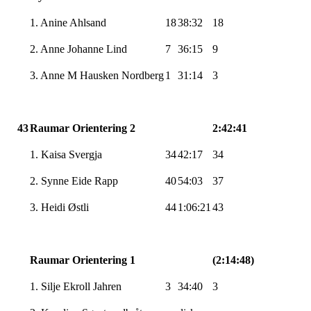
1. Anine Ahlsand
18
38:32
18
2. Anne Johanne Lind
7
36:15
9
3. Anne M Hausken Nordberg
1
31:14
3
43
Raumar Orientering 2
2:42:41
1. Kaisa Svergja
34
42:17
34
2. Synne Eide Rapp
40
54:03
37
3. Heidi Østli
44
1:06:21
43
Raumar Orientering 1
(2:14:48)
1. Silje Ekroll Jahren
3
34:40
3