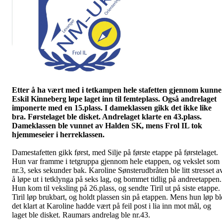
Etter å ha vært med i tetkampen hele stafetten gjennom kunne
Eskil Kinneberg løpe laget inn til femteplass. Også andrelaget
imponerte med en 15.plass. I dameklassen gikk det ikke like
bra. Førstelaget ble disket. Andrelaget klarte en 43.plass.
Dameklassen ble vunnet av Halden SK, mens Frol IL tok
hjemmeseier i herreklassen.
Damestafetten gikk først, med Silje på første etappe på førstelaget.
Hun var framme i tetgruppa gjennom hele etappen, og vekslet som
nr.3, seks sekunder bak. Karoline Sønsterudbråten ble litt stresset a
å løpe ut i tetklynga på seks lag, og bommet tidlig på andreetappen.
Hun kom til veksling på 26.plass, og sendte Tiril ut på siste etappe.
Tiril løp brukbart, og holdt plassen sin på etappen. Mens hun løp bl
det klart at Karoline hadde vært på feil post i lia inn mot mål, og
laget ble disket. Raumars andrelag ble nr.43.