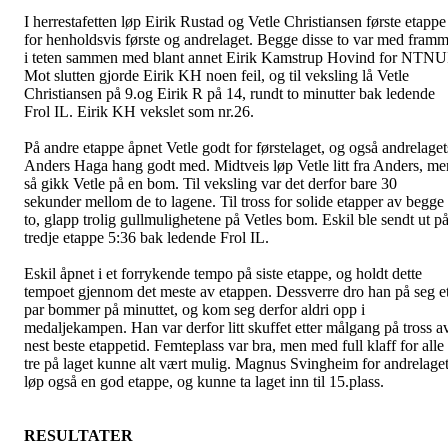
I herrestafetten løp Eirik Rustad og Vetle Christiansen første etappe
for henholdsvis første og andrelaget. Begge disse to var med fram
i teten sammen med blant annet Eirik Kamstrup Hovind for NTNU
Mot slutten gjorde Eirik KH noen feil, og til veksling lå Vetle
Christiansen på 9.og Eirik R på 14, rundt to minutter bak ledende
Frol IL. Eirik KH vekslet som nr.26.
På andre etappe åpnet Vetle godt for førstelaget, og også andrelaget
Anders Haga hang godt med. Midtveis løp Vetle litt fra Anders, me
så gikk Vetle på en bom. Til veksling var det derfor bare 30
sekunder mellom de to lagene. Til tross for solide etapper av begge
to, glapp trolig gullmulighetene på Vetles bom. Eskil ble sendt ut p
tredje etappe 5:36 bak ledende Frol IL.
Eskil åpnet i et forrykende tempo på siste etappe, og holdt dette
tempoet gjennom det meste av etappen. Dessverre dro han på seg e
par bommer på minuttet, og kom seg derfor aldri opp i
medaljekampen. Han var derfor litt skuffet etter målgang på tross a
nest beste etappetid. Femteplass var bra, men med full klaff for alle
tre på laget kunne alt vært mulig. Magnus Svingheim for andrelage
løp også en god etappe, og kunne ta laget inn til 15.plass.
RESULTATER