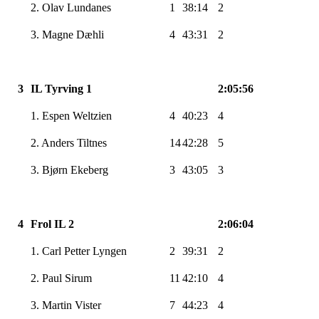
2. Olav Lundanes
1
38:14
2
3. Magne Dæhli
4
43:31
2
3
IL Tyrving 1
2:05:56
1. Espen Weltzien
4
40:23
4
2. Anders Tiltnes
14
42:28
5
3. Bjørn Ekeberg
3
43:05
3
4
Frol IL 2
2:06:04
1. Carl Petter Lyngen
2
39:31
2
2. Paul Sirum
11
42:10
4
3. Martin Vister
7
44:23
4