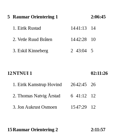
5
Raumar Orientering 1
2:06:45
1. Eirik Rustad
14
41:13
14
2. Vetle Ruud Bråten
14
42:28
10
3. Eskil Kinneberg
2
43:04
5
12
NTNUI 1
02:11:26
1. Eirik Kamstrup Hovind
26
42:45
26
2. Thomas Natvig Årstad
6
41:12
12
3. Jon Aukrust Osmoen
15
47:29
12
15
Raumar Orientering 2
2:11:57