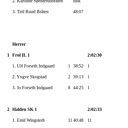
2. Karoline Sønsterudbråten
disk
3. Tiril Ruud Bråten
48:07
Herrer
1
Frol IL 1
2:02:30
1. Ulf Forseth Indgaard
1
38:52
1
2. Yngve Skogstad
2
39:13
1
3. Jo Forseth Indgaard
8
44:25
1
2
Halden SK 1
2:02:33
1. Emil Wingstedt
11
40:48
11