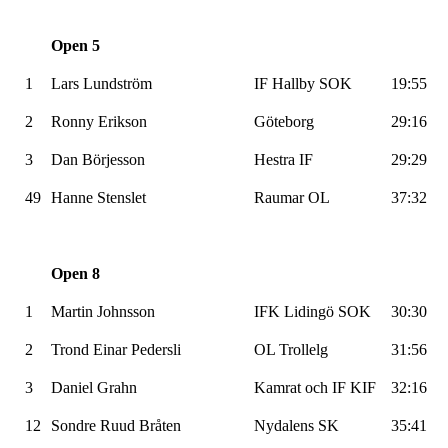
Open 5
1
Lars Lundström
IF Hallby SOK
19:55
2
Ronny Erikson
Göteborg
29:16
3
Dan Börjesson
Hestra IF
29:29
49
Hanne Stenslet
Raumar OL
37:32
Open 8
1
Martin Johnsson
IFK Lidingö SOK
30:30
2
Trond Einar Pedersli
OL Trollelg
31:56
3
Daniel Grahn
Kamrat och IF KIF
32:16
12
Sondre Ruud Bråten
Nydalens SK
35:41