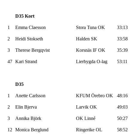
D35 Kort
1
Emma Claesson
Stora Tuna OK
33:13
2
Heidi Stokseth
Halden SK
33:58
3
Therese Bergqvist
Korsnäs IF OK
35:39
47
Kari Strand
Lierbygda O-lag
53:11
D35
1
Anette Carlsson
KFUM Örebro OK
48:16
2
Elin Bjerva
Larvik OK
49:03
3
Annika Björk
OK Linné
50:27
12
Monica Berglund
Ringerike OL
58:52