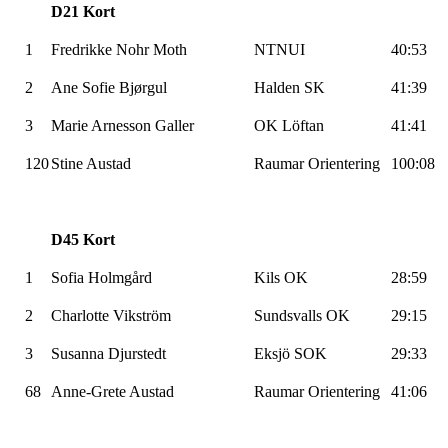
D21 Kort
1
Fredrikke Nohr Moth
NTNUI
40:53
2
Ane Sofie Bjørgul
Halden SK
41:39
3
Marie Arnesson Galler
OK Löftan
41:41
120
Stine Austad
Raumar Orientering
100:08
D45 Kort
1
Sofia Holmgård
Kils OK
28:59
2
Charlotte Vikström
Sundsvalls OK
29:15
3
Susanna Djurstedt
Eksjö SOK
29:33
68
Anne-Grete Austad
Raumar Orientering
41:06