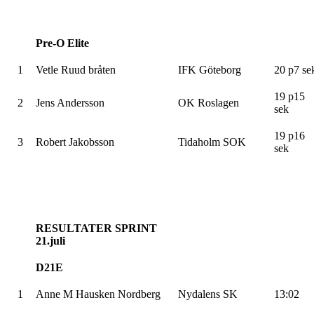
Pre-O Elite
1
Vetle Ruud bråten
IFK Göteborg
20 p7 se
19 p15
2
Jens Andersson
OK Roslagen
sek
19 p16
3
Robert Jakobsson
Tidaholm SOK
sek
RESULTATER SPRINT
21.juli
D21E
1
Anne M Hausken Nordberg
Nydalens SK
13:02