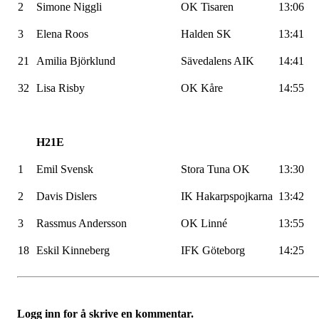
2
Simone Niggli
OK Tisaren
13:06
3
Elena Roos
Halden SK
13:41
21
Amilia Björklund
Sävedalens AIK
14:41
32
Lisa Risby
OK Kåre
14:55
H21E
1
Emil Svensk
Stora Tuna OK
13:30
2
Davis Dislers
IK Hakarpspojkarna
13:42
3
Rassmus Andersson
OK Linné
13:55
18
Eskil Kinneberg
IFK Göteborg
14:25
Logg inn for å skrive en kommentar.