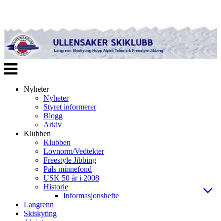
Veksle
navigasjon
Nyheter
Nyheter
Styret informerer
Blogg
Arkiv
Klubben
Klubben
Lovnorm/Vedtekter
Freestyle Jibbing
Påls minnefond
USK 50 år i 2008
Historie
Informasjonshefte
Langrenn
Skiskyting