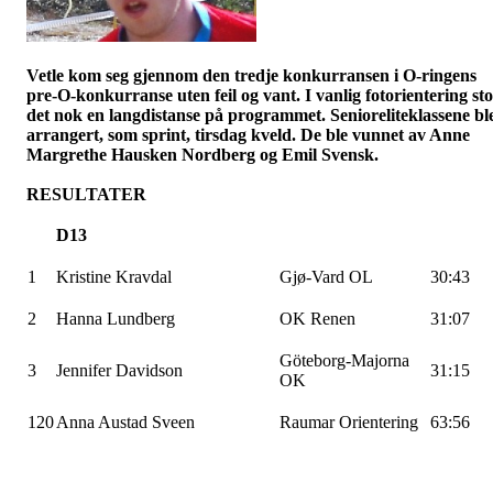
Vetle kom seg gjennom den tredje konkurransen i O-ringens
pre-O-konkurranse uten feil og vant. I vanlig fotorientering sto
det nok en langdistanse på programmet. Senioreliteklassene bl
arrangert, som sprint, tirsdag kveld. De ble vunnet av Anne
Margrethe Hausken Nordberg og Emil Svensk.
RESULTATER
D13
1
Kristine Kravdal
Gjø-Vard OL
30:43
2
Hanna Lundberg
OK Renen
31:07
Göteborg-Majorna
3
Jennifer Davidson
31:15
OK
120
Anna Austad Sveen
Raumar Orientering
63:56