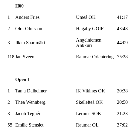
H60
1
Anders Fries
Umeå OK
41:17
2
Olof Olofsson
Hagaby GOIF
43:48
Angelniemen
3
Ilkka Saarimäki
44:09
Ankkuri
118
Jan Sveen
Raumar Orientering
75:28
Open 1
1
Tanja Dalheimer
IK Vikings OK
20:38
2
Thea Wennberg
Skellefteå OK
20:50
3
Jacob Tegnér
Lerums SOK
21:23
55
Emilie Stenslet
Raumar OL
37:02