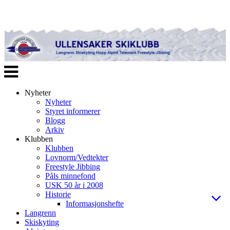
Veksle
navigasjon
Nyheter
Nyheter
Styret informerer
Blogg
Arkiv
Klubben
Klubben
Lovnorm/Vedtekter
Freestyle Jibbing
Påls minnefond
USK 50 år i 2008
Historie
Informasjonshefte
Langrenn
Skiskyting