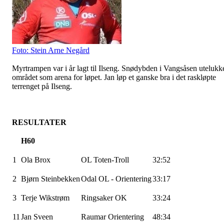
Foto: Stein Arne Negård
Myrtrampen var i år lagt til Ilseng. Snødybden i Vangsåsen utelukk
området som arena for løpet. Jan løp et ganske bra i det raskløpte
terrenget på Ilseng.
RESULTATER
H60
1
Ola Brox
OL Toten-Troll
32:52
2
Bjørn Steinbekken
Odal OL - Orientering
33:17
3
Terje Wikstrøm
Ringsaker OK
33:24
11
Jan Sveen
Raumar Orientering
48:34