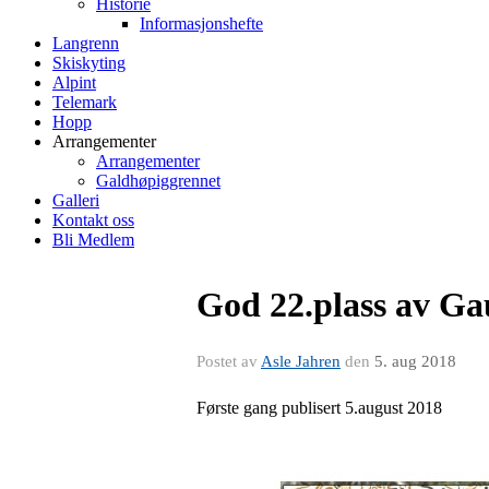
Historie
Informasjonshefte
Langrenn
Skiskyting
Alpint
Telemark
Hopp
Arrangementer
Arrangementer
Galdhøpiggrennet
Galleri
Kontakt oss
Bli Medlem
God 22.plass av Ga
Postet av
Asle Jahren
den
5. aug 2018
Første gang publisert 5.august 2018