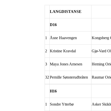
LANGDISTANSE
D16
1
Åsne Haavengen
Kongsberg
2
Kristine Kravdal
Gjø-Vard O
3
Maya Jones Arnesen
Heming Orie
32
Pernille Sønsterudbråten
Raumar Orie
H16
1
Sondre Ytterbø
Asker Skikl