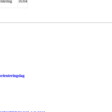
ntering
16:04
orienteringslag