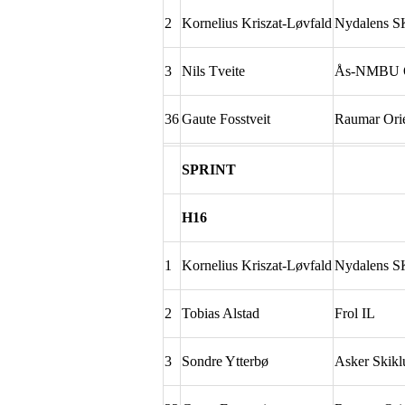
2
Kornelius Kriszat-Løvfald
Nydalens S
3
Nils Tveite
Ås-NMBU Or
36
Gaute Fosstveit
Raumar Orie
SPRINT
H16
1
Kornelius Kriszat-Løvfald
Nydalens S
2
Tobias Alstad
Frol IL
3
Sondre Ytterbø
Asker Skikl