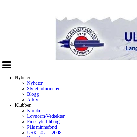
Veksle
navigasjon
Nyheter
Nyheter
Styret informerer
Blogg
Arkiv
Klubben
Klubben
Lovnorm/Vedtekter
Freestyle Jibbing
Påls minnefond
USK 50 år i 2008