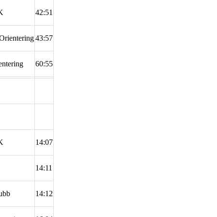
K
42:51
ientering
43:57
ntering
60:55
K
14:07
14:11
ubb
14:12