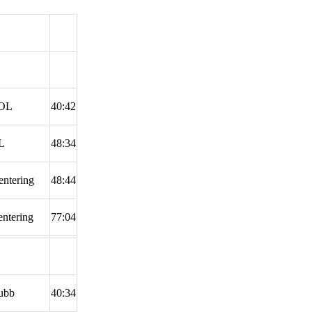
 OL
40:42
L
48:34
ntering
48:44
ntering
77:04
ubb
40:34