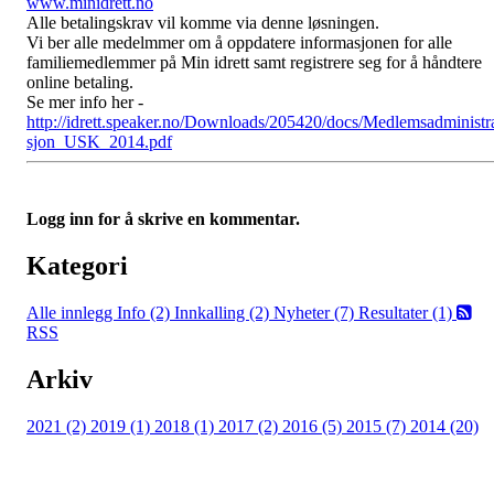
www.minidrett
.no
Alle betalingskrav vil komme via denne løsningen.
Vi ber alle medelmmer om å oppdatere informasjonen for alle
familiemedlemmer på Min idrett samt registrere seg for å håndtere
online betaling.
Se mer info her -
http://idrett.speaker.no/Downloads/205420/docs/Medlemsadministr
sjon_USK_2014.pdf
Logg inn for å skrive en kommentar.
Kategori
Alle innlegg
Info (2)
Innkalling (2)
Nyheter (7)
Resultater (1)
RSS
Arkiv
2021 (2)
2019 (1)
2018 (1)
2017 (2)
2016 (5)
2015 (7)
2014 (20)