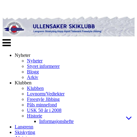
Veksle
navigasjon
Nyheter
Nyheter
Styret informerer
Blogg
Arkiv
Klubben
Klubben
Lovnorm/Vedtekter
Freestyle Jibbing
Påls minnefond
USK 50 år i 2008
Historie
Informasjonshefte
Langrenn
Skiskyting