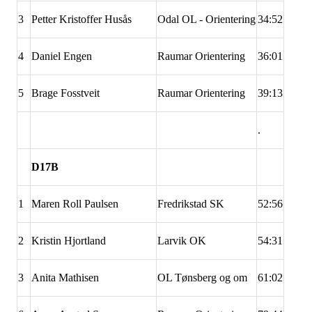
3
Petter Kristoffer Husås
Odal OL - Orientering
34:52
4
Daniel Engen
Raumar Orientering
36:01
5
Brage Fosstveit
Raumar Orientering
39:13
.
D17B
1
Maren Roll Paulsen
Fredrikstad SK
52:56
2
Kristin Hjortland
Larvik OK
54:31
3
Anita Mathisen
OL Tønsberg og om
61:02