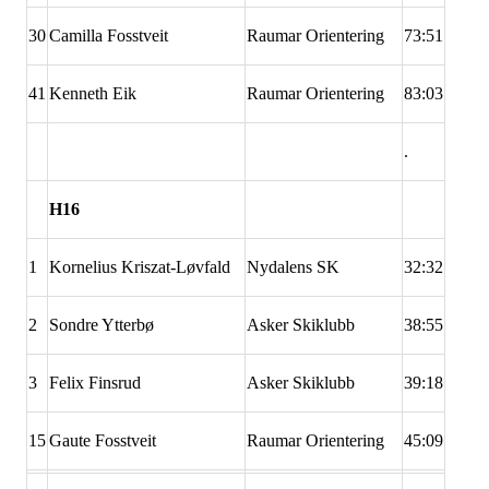
30
Camilla Fosstveit
Raumar Orientering
73:51
41
Kenneth Eik
Raumar Orientering
83:03
.
H16
1
Kornelius Kriszat-Løvfald
Nydalens SK
32:32
2
Sondre Ytterbø
Asker Skiklubb
38:55
3
Felix Finsrud
Asker Skiklubb
39:18
15
Gaute Fosstveit
Raumar Orientering
45:09