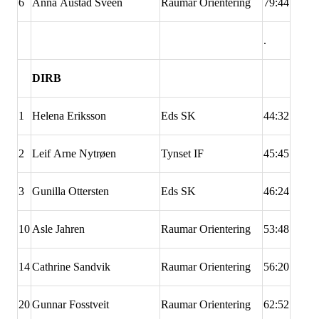
6
Anna Austad Sveen
Raumar Orientering
79:44
.
DIRB
1
Helena Eriksson
Eds SK
44:32
2
Leif Arne Nytrøen
Tynset IF
45:45
3
Gunilla Ottersten
Eds SK
46:24
10
Asle Jahren
Raumar Orientering
53:48
14
Cathrine Sandvik
Raumar Orientering
56:20
20
Gunnar Fosstveit
Raumar Orientering
62:52