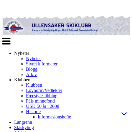
Veksle
navigasjon
Nyheter
Nyheter
Styret informerer
Blogg
Arkiv
Klubben
Klubben
Lovnorm/Vedtekter
Freestyle Jibbing
Påls minnefond
USK 50 år i 2008
Historie
Informasjonshefte
Langrenn
Skiskyting