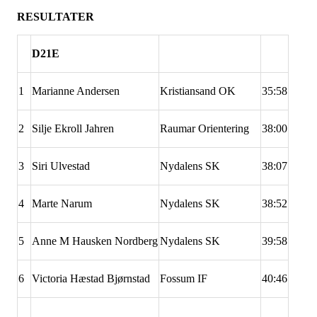
RESULTATER
D21E
1
Marianne Andersen
Kristiansand OK
35:58
2
Silje Ekroll Jahren
Raumar Orientering
38:00
3
Siri Ulvestad
Nydalens SK
38:07
4
Marte Narum
Nydalens SK
38:52
5
Anne M Hausken Nordberg
Nydalens SK
39:58
6
Victoria Hæstad Bjørnstad
Fossum IF
40:46
.