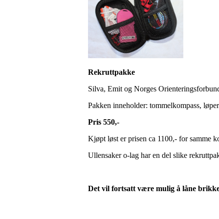
Rekruttpakke
Silva, Emit og Norges Orienteringsforbund 
Pakken inneholder: tommelkompass, løperbri
Pris 550,-
Kjøpt løst er prisen ca 1100,- for samme 
Ullensaker o-lag har en del slike rekruttp
Det vil fortsatt være mulig å låne brik