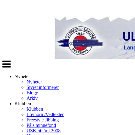
Veksle
navigasjon
Nyheter
Nyheter
Styret informerer
Blogg
Arkiv
Klubben
Klubben
Lovnorm/Vedtekter
Freestyle Jibbing
Påls minnefond
USK 50 år i 2008