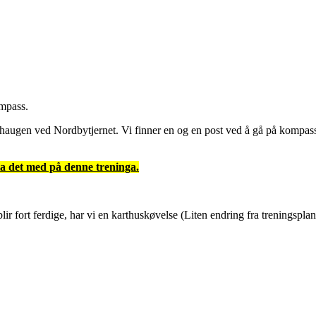
ompass.
v haugen ved Nordbytjernet. Vi finner en og en post ved å gå på kompass
a det med på denne treninga.
ir fort ferdige, har vi en karthuskøvelse (Liten endring fra treningspla