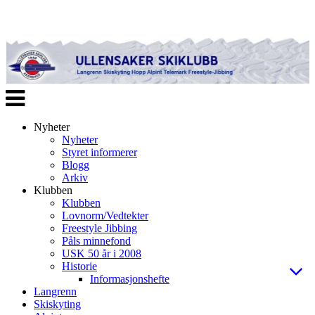
Veksle
navigasjon
Nyheter
Nyheter
Styret informerer
Blogg
Arkiv
Klubben
Klubben
Lovnorm/Vedtekter
Freestyle Jibbing
Påls minnefond
USK 50 år i 2008
Historie
Informasjonshefte
Langrenn
Skiskyting