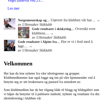
Vegel (utnevnt ved 25…
Les mer
Utøvere fra klubben vår har…
→
Norgesmeserskap og…
av
Ullensaker Skiklubb
Oversikt over
Gode resultater i skiskyting…
klubbens…
→
av
Ullensaker Skiklubb
Her er vi i ferd med å
Gode resultater i Alpint fra…
lage…
→
av
Ullensaker Skiklubb
Velkommen
Her kan du lese nyheter fra våre idrettsgrener og grupper.
Klubbmedlemmer kan også logge seg inn på våre hjemmesider ved å
benytte seg av sitt brukernavn og passord fra minidrett.no
Som klubbmedlem har du her tilgang både til blogg og bildegalleri som
vi håper du benytter til å publisere innhold, nyheter og resultater fra din
idrettshverdag i klubben vår.