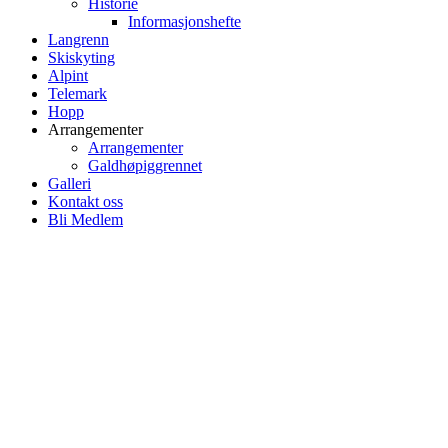
Historie
Informasjonshefte
Langrenn
Skiskyting
Alpint
Telemark
Hopp
Arrangementer
Arrangementer
Galdhøpiggrennet
Galleri
Kontakt oss
Bli Medlem