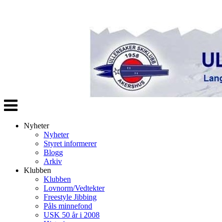
Veksle
navigasjon
Nyheter
Nyheter
Styret informerer
Blogg
Arkiv
Klubben
Klubben
Lovnorm/Vedtekter
Freestyle Jibbing
Påls minnefond
USK 50 år i 2008