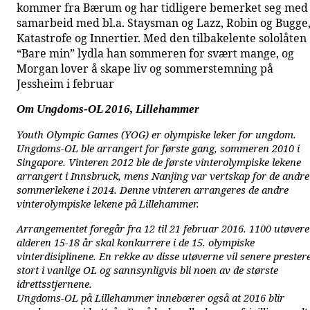
kommer fra Bærum og har tidligere bemerket seg med
samarbeid med bl.a. Staysman og Lazz, Robin og Bugge
Katastrofe og Innertier. Med den tilbakelente sololåten
“Bare min” lydla han sommeren for svært mange, og
Morgan lover å skape liv og sommerstemning på
Jessheim i februar
Om Ungdoms-OL 2016, Lillehammer
Youth Olympic Games (YOG) er olympiske leker for ungdom.
Ungdoms-OL ble arrangert for første gang, sommeren 2010 i
Singapore. Vinteren 2012 ble de første vinterolympiske lekene
arrangert i Innsbruck, mens Nanjing var vertskap for de andre
sommerlekene i 2014. Denne vinteren arrangeres de andre
vinterolympiske lekene på Lillehammer.
Arrangementet foregår fra 12 til 21 februar 2016. 1100 utøvere
alderen 15-18 år skal konkurrere i de 15. olympiske
vinterdisiplinene. En rekke av disse utøverne vil senere prester
stort i vanlige OL og sannsynligvis bli noen av de største
idrettsstjernene.
Ungdoms-OL på Lillehammer innebærer også at 2016 blir