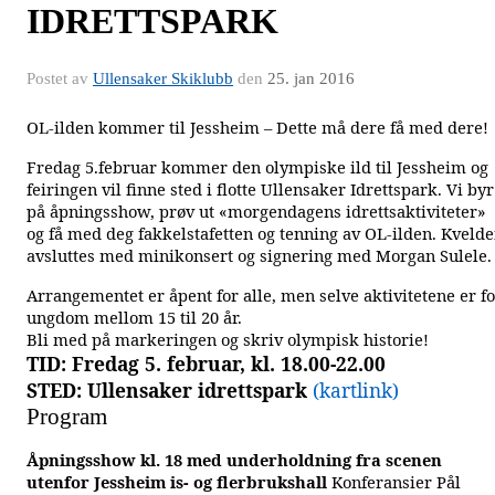
IDRETTSPARK
Postet av
Ullensaker Skiklubb
den
25. jan 2016
OL-ilden kommer til Jessheim – Dette må dere få med dere!
Fredag 5.februar kommer den olympiske ild til Jessheim og
feiringen vil finne sted i flotte Ullensaker Idrettspark. Vi byr
på åpningsshow, prøv ut «morgendagens idrettsaktiviteter»
og få med deg fakkelstafetten og tenning av OL-ilden. Kveld
avsluttes med minikonsert og signering med Morgan Sulele.
Arrangementet er åpent for alle, men selve aktivitetene er f
ungdom mellom 15 til 20 år.
Bli med på markeringen og skriv olympisk historie!
TID: Fredag 5. februar, kl. 18.00-22.00
STED: Ullensaker idrettspark
(kartlink)
Program
Åpningsshow kl. 18 med underholdning fra scenen
utenfor Jessheim is- og flerbrukshall
Konferansier Pål