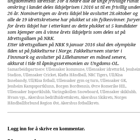
ungdommens idrettsår. For å hedre alle de unge frivillige rundt
omkring i landet deles ildsjelprisen i 2016 ut til en frivillig unde
26 år. Nomineringen av årets ildsjel ble avsluttet 28.oktober og
alle de 19 idrettskretsene har plukket ut sin fylkesvinner. Jurye
for årets ildsjel har i etterkant av dette plukket ut 5 kandidater
som kjemper om å vinne årets ildsjelpris som deles ut på
Idrettsgallaen på NRK.
Etter idrettsgallaen på NRK 9.januar 2016 skal den olympiske
ilden ut på fakkelturne i Norge. Fakkelturneen starter i
Finnmark og avslutter på Lillehammer en måned senere,
akkurat i tide til åpningsseremonien av Ungdoms-OL.
Samarbeidspartnere: Ullensaker kommune, Ullensaker idrettsråd, Jesshei
Stadion, Ullensaker Cricket, Kløfta Håndball, NRC Tigers, Ull/Kisa
Innebandy, Ull/Kisa fotball, Ullensaker gym og turn, Ullensaker GK,
Jessheim Kampsportklunn, Borgen Bordtennis, Øvre Romerike HIL,
Ullensaker Issportklubb, Varingskollen Snowboard, Ullensaker skiklubb,
Hvam vgs., Akershus bedriftsidrettskrets, Akershus Skikrets, Norges
Håndballforbund Region Øst, Akershus fotballkrets.
Logg inn for å skrive en kommentar.