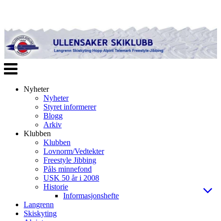
Veksle
navigasjon
Nyheter
Nyheter
Styret informerer
Blogg
Arkiv
Klubben
Klubben
Lovnorm/Vedtekter
Freestyle Jibbing
Påls minnefond
USK 50 år i 2008
Historie
Informasjonshefte
Langrenn
Skiskyting