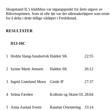
Skogstrand IL’s klubbhus var utgangspunkt for årets utgave av
Blåveissprinten. Som så ofte før var det ullensakerløpere som reiste
for å delta i dette tidlige vårløpet i Fredrikstad.
RESULTATER
D13-16C
1
Hedda Slang-Sundsetvik
Halden SK
22:55
2
Synne Marie Jenssen
Halden SK
26:12
3
Ingrid Grønlund Moen
Gimle IF
27:37
4
Selma Færden
Kolbotn og Skimt OL
28:04
5
Anna Austad Sveen
Raumar Orientering
33:14