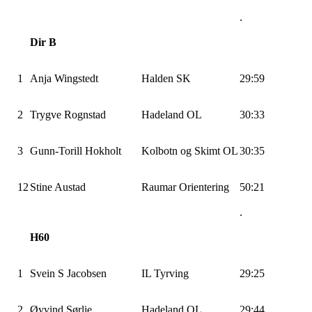
.
Dir B
1
Anja Wingstedt
Halden SK
29:59
2
Trygve Rognstad
Hadeland OL
30:33
3
Gunn-Torill Hokholt
Kolbotn og Skimt OL
30:35
12
Stine Austad
Raumar Orientering
50:21
.
H60
1
Svein S Jacobsen
IL Tyrving
29:25
2
Øyvind Sørlie
Hadeland OL
29:44