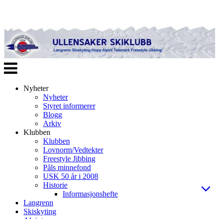
Veksle
navigasjon
Nyheter
Nyheter
Styret informerer
Blogg
Arkiv
Klubben
Klubben
Lovnorm/Vedtekter
Freestyle Jibbing
Påls minnefond
USK 50 år i 2008
Historie
Informasjonshefte
Langrenn
Skiskyting