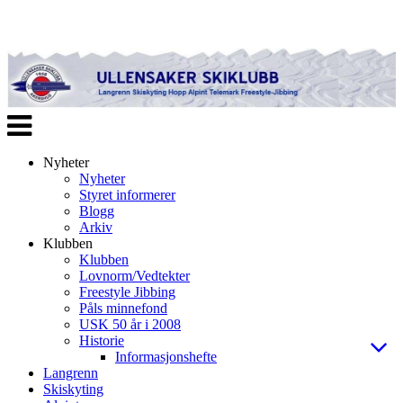
Veksle
navigasjon
Nyheter
Nyheter
Styret informerer
Blogg
Arkiv
Klubben
Klubben
Lovnorm/Vedtekter
Freestyle Jibbing
Påls minnefond
USK 50 år i 2008
Historie
Informasjonshefte
Langrenn
Skiskyting