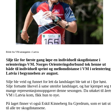
Bilde fra VM-arrangøren i Latvia
Silje får for første gang løpe en individuell skogdistanse i
orienterings-VM. Norges Orienteringsforbund tok henne ut
både til individuell sprint og mellomdistanse i VM i orientering 
Latvia i begynnelsen av august.
Silje ble veid og funnet for lett da landslaget ble tatt ut i fjor høst.
Silje fortsatte likevel å satse utenfor landslaget, og har kjempet seg t
mange representasjonsoppgaver denne sesongen. Da uttaket til året
VM i Latvia kom, fikk hun to nye.
På laget finner vi også Eskil Kinneberg fra Gjerdrum, som er tatt ut
til alle tre skogdistansene.