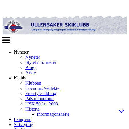
Veksle
navigasjon
Nyheter
Nyheter
Styret informerer
Blogg
Arkiv
Klubben
Klubben
Lovnorm/Vedtekter
Freestyle Jibbing
Påls minnefond
USK 50 år i 2008
Historie
Informasjonshefte
Langrenn
Skiskyting