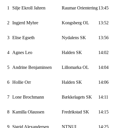
1
Silje Ekroll Jahren
Raumar Orientering
13:45
2
Ingjerd Myhre
Kongsberg OL
13:52
3
Elise Egseth
Nydalens SK
13:56
4
Agnes Leo
Halden SK
14:02
5
Andrine Benjaminsen
Lillomarka OL
14:04
6
Hollie Orr
Halden SK
14:06
7
Lone Brochmann
Bækkelagets SK
14:11
8
Kamilla Olaussen
Fredrikstad SK
14:15
9
Sigrid Alexandersen
NTNUI
14:25