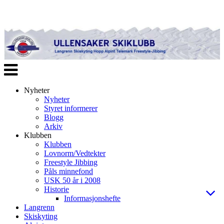
Veksle
navigasjon
Nyheter
Nyheter
Styret informerer
Blogg
Arkiv
Klubben
Klubben
Lovnorm/Vedtekter
Freestyle Jibbing
Påls minnefond
USK 50 år i 2008
Historie
Informasjonshefte
Langrenn
Skiskyting