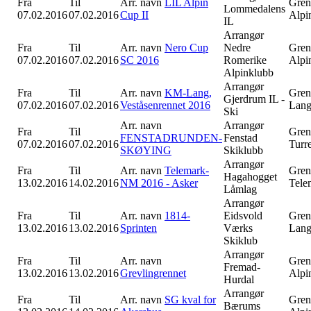
Fra
Til
Arr. navn
LIL Alpin
Gren
Lommedalens
07.02.2016
07.02.2016
Cup II
Alpi
IL
Arrangør
Fra
Til
Arr. navn
Nero Cup
Nedre
Gren
07.02.2016
07.02.2016
SC 2016
Romerike
Alpi
Alpinklubb
Arrangør
Fra
Til
Arr. navn
KM-Lang,
Gren
Gjerdrum IL -
07.02.2016
07.02.2016
Veståsenrennet 2016
Lang
Ski
Arr. navn
Arrangør
Fra
Til
Gren
FENSTADRUNDEN-
Fenstad
07.02.2016
07.02.2016
Turr
SKØYING
Skiklubb
Arrangør
Fra
Til
Arr. navn
Telemark-
Gren
Hagahogget
13.02.2016
14.02.2016
NM 2016 - Asker
Tele
Låmlag
Arrangør
Fra
Til
Arr. navn
1814-
Eidsvold
Gren
13.02.2016
13.02.2016
Sprinten
Værks
Lang
Skiklub
Arrangør
Fra
Til
Arr. navn
Gren
Fremad-
13.02.2016
13.02.2016
Grevlingrennet
Alpi
Hurdal
Arrangør
Fra
Til
Arr. navn
SG kval for
Gren
Bærums