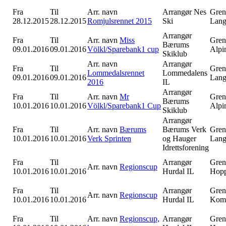
Fra
Til
Arr. navn
Arrangør
Nes
Gren
28.12.2015
28.12.2015
Romjulsrennet 2015
Ski
Lang
Arrangør
Fra
Til
Arr. navn
Miss
Gren
Bærums
09.01.2016
09.01.2016
Völkl/Sparebank1 cup
Alpi
Skiklub
Arr. navn
Arrangør
Fra
Til
Gren
Lommedalsrennet
Lommedalens
09.01.2016
09.01.2016
Lang
2016
IL
Arrangør
Fra
Til
Arr. navn
Mr
Gren
Bærums
10.01.2016
10.01.2016
Völkl/Sparebank1 Cup
Alpi
Skiklub
Arrangør
Fra
Til
Arr. navn
Bærums
Bærums Verk
Gren
10.01.2016
10.01.2016
Verk Sprinten
og Hauger
Lang
Idrettsforening
Fra
Til
Arrangør
Gren
Arr. navn
Regionscup
10.01.2016
10.01.2016
Hurdal IL
Hop
Fra
Til
Arrangør
Gren
Arr. navn
Regionscup
10.01.2016
10.01.2016
Hurdal IL
Komb
Fra
Til
Arr. navn
Regionscup,
Arrangør
Gren