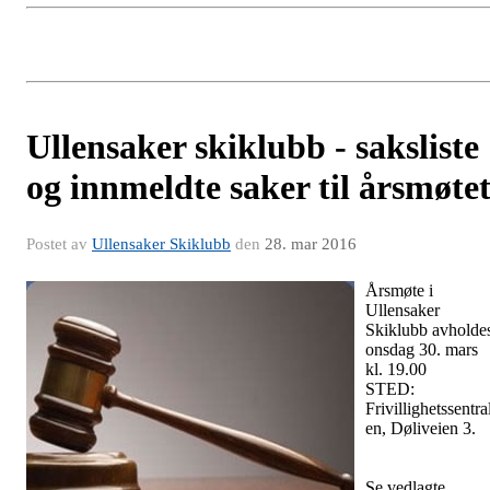
Ullensaker skiklubb - saksliste
og innmeldte saker til årsmøte
Postet av
Ullensaker Skiklubb
den
28. mar 2016
Årsmøte i
Ullensaker
Skiklubb avholde
onsdag 30. mars
kl. 19.00
STED:
Frivillighetssentra
en, Døliveien 3.
Se vedlagte