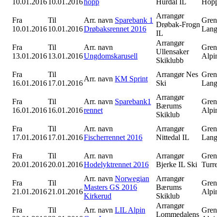
10.01.2016
10.01.2016
hopp
Hurdal IL
Hop
Arrangør
Fra
Til
Arr. navn
Sparebank 1
Gren
Drøbak-Frogn
10.01.2016
10.01.2016
Drøbaksrennet 2016
Lang
IL
Arrangør
Fra
Til
Arr. navn
Gren
Ullensaker
13.01.2016
13.01.2016
Ungdomskarusell
Alpi
Skiklubb
Fra
Til
Arrangør
Nes
Gren
Arr. navn
KM Sprint
16.01.2016
17.01.2016
Ski
Lang
Arrangør
Fra
Til
Arr. navn
Sparebank1
Gren
Bærums
16.01.2016
16.01.2016
rennet
Alpi
Skiklub
Fra
Til
Arr. navn
Arrangør
Gren
17.01.2016
17.01.2016
Fischerrennet 2016
Nittedal IL
Lang
Fra
Til
Arr. navn
Arrangør
Gren
20.01.2016
20.01.2016
Hodelyktrennet 2016
Bjerke IL Ski
Turr
Arr. navn
Norwegian
Arrangør
Fra
Til
Gren
Masters GS 2016
Bærums
21.01.2016
21.01.2016
Alpi
Kirkerud
Skiklub
Arrangør
Fra
Til
Arr. navn
LIL Alpin
Gren
Lommedalens