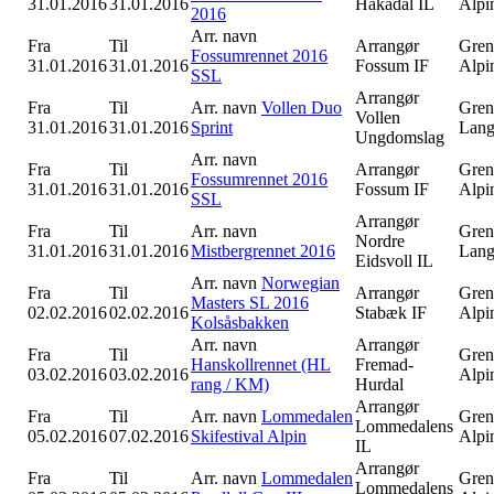
31.01.2016
31.01.2016
Hakadal IL
Alpi
2016
Arr. navn
Fra
Til
Arrangør
Gren
Fossumrennet 2016
31.01.2016
31.01.2016
Fossum IF
Alpi
SSL
Arrangør
Fra
Til
Arr. navn
Vollen Duo
Gren
Vollen
31.01.2016
31.01.2016
Sprint
Lang
Ungdomslag
Arr. navn
Fra
Til
Arrangør
Gren
Fossumrennet 2016
31.01.2016
31.01.2016
Fossum IF
Alpi
SSL
Arrangør
Fra
Til
Arr. navn
Gren
Nordre
31.01.2016
31.01.2016
Mistbergrennet 2016
Lang
Eidsvoll IL
Arr. navn
Norwegian
Fra
Til
Arrangør
Gren
Masters SL 2016
02.02.2016
02.02.2016
Stabæk IF
Alpi
Kolsåsbakken
Arr. navn
Arrangør
Fra
Til
Gren
Hanskollrennet (HL
Fremad-
03.02.2016
03.02.2016
Alpi
rang / KM)
Hurdal
Arrangør
Fra
Til
Arr. navn
Lommedalen
Gren
Lommedalens
05.02.2016
07.02.2016
Skifestival Alpin
Alpi
IL
Arrangør
Fra
Til
Arr. navn
Lommedalen
Gren
Lommedalens