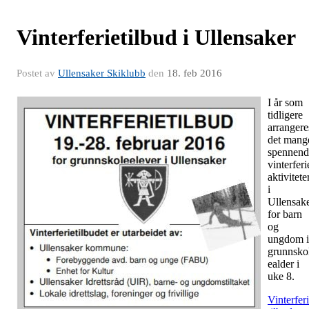
Vinterferietilbud i Ullensaker
Postet av
Ullensaker Skiklubb
den
18. feb 2016
I år som
tidligere
arrangere
det mang
spennend
vinterferi
aktivitete
i
Ullensak
for barn
og
ungdom i
grunnsko
ealder i
uke 8.
Vinterfer