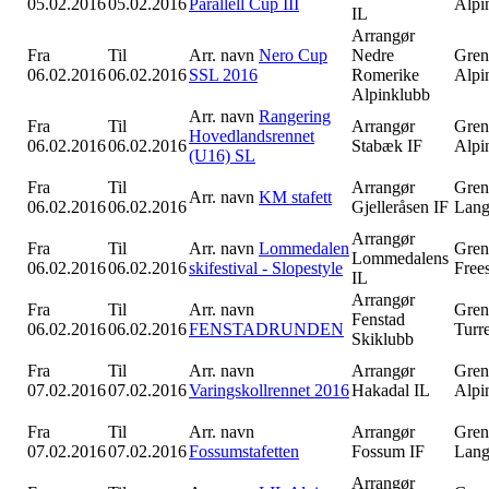
05.02.2016
05.02.2016
Parallell Cup III
Alpi
IL
Arrangør
Fra
Til
Arr. navn
Nero Cup
Nedre
Gren
06.02.2016
06.02.2016
SSL 2016
Romerike
Alpi
Alpinklubb
Arr. navn
Rangering
Fra
Til
Arrangør
Gren
Hovedlandsrennet
06.02.2016
06.02.2016
Stabæk IF
Alpi
(U16) SL
Fra
Til
Arrangør
Gren
Arr. navn
KM stafett
06.02.2016
06.02.2016
Gjelleråsen IF
Lang
Arrangør
Fra
Til
Arr. navn
Lommedalen
Gren
Lommedalens
06.02.2016
06.02.2016
skifestival - Slopestyle
Free
IL
Arrangør
Fra
Til
Arr. navn
Gren
Fenstad
06.02.2016
06.02.2016
FENSTADRUNDEN
Turr
Skiklubb
Fra
Til
Arr. navn
Arrangør
Gren
07.02.2016
07.02.2016
Varingskollrennet 2016
Hakadal IL
Alpi
Fra
Til
Arr. navn
Arrangør
Gren
07.02.2016
07.02.2016
Fossumstafetten
Fossum IF
Lang
Arrangør