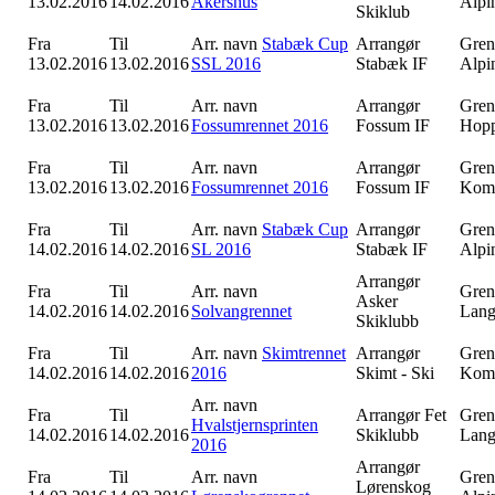
13.02.2016
14.02.2016
Akershus
Alpi
Skiklub
Fra
Til
Arr. navn
Stabæk Cup
Arrangør
Gren
13.02.2016
13.02.2016
SSL 2016
Stabæk IF
Alpi
Fra
Til
Arr. navn
Arrangør
Gren
13.02.2016
13.02.2016
Fossumrennet 2016
Fossum IF
Hop
Fra
Til
Arr. navn
Arrangør
Gren
13.02.2016
13.02.2016
Fossumrennet 2016
Fossum IF
Komb
Fra
Til
Arr. navn
Stabæk Cup
Arrangør
Gren
14.02.2016
14.02.2016
SL 2016
Stabæk IF
Alpi
Arrangør
Fra
Til
Arr. navn
Gren
Asker
14.02.2016
14.02.2016
Solvangrennet
Lang
Skiklubb
Fra
Til
Arr. navn
Skimtrennet
Arrangør
Gren
14.02.2016
14.02.2016
2016
Skimt - Ski
Komb
Arr. navn
Fra
Til
Arrangør
Fet
Gren
Hvalstjernsprinten
14.02.2016
14.02.2016
Skiklubb
Lang
2016
Arrangør
Fra
Til
Arr. navn
Gren
Lørenskog