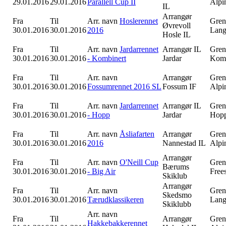
29.01.2016
29.01.2016
Parallell Cup II
Alpi
IL
Arrangør
Fra
Til
Arr. navn
Hoslerennet
Gren
Øvrevoll
30.01.2016
30.01.2016
2016
Lang
Hosle IL
Fra
Til
Arr. navn
Jardarrennet
Arrangør
IL
Gren
30.01.2016
30.01.2016
- Kombinert
Jardar
Komb
Fra
Til
Arr. navn
Arrangør
Gren
30.01.2016
30.01.2016
Fossumrennet 2016 SL
Fossum IF
Alpi
Fra
Til
Arr. navn
Jardarrennet
Arrangør
IL
Gren
30.01.2016
30.01.2016
- Hopp
Jardar
Hop
Fra
Til
Arr. navn
Åsliafarten
Arrangør
Gren
30.01.2016
30.01.2016
2016
Nannestad IL
Alpi
Arrangør
Fra
Til
Arr. navn
O'Neill Cup
Gren
Bærums
30.01.2016
30.01.2016
- Big Air
Free
Skiklub
Arrangør
Fra
Til
Arr. navn
Gren
Skedsmo
30.01.2016
30.01.2016
Tærudklassikeren
Lang
Skiklubb
Arr. navn
Fra
Til
Arrangør
Gren
Hakkebakkerennet