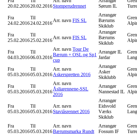
Fra
Til
Arr. navn
Arrangør
Gren
20.02.2016
20.02.2016
Stomperudrennet
Sørum IL
Turr
Arrangør
Fra
Til
Gren
Arr. navn
FIS SL
Bærums
24.02.2016
24.02.2016
Alpi
Skiklub
Arrangør
Fra
Til
Gren
Arr. navn
FIS SL
Bærums
25.02.2016
25.02.2016
Alpi
Skiklub
Arr. navn
Tour De
Fra
Til
Arrangør
IL
Gren
Bærum + OSL og Sp1
04.03.2016
06.03.2016
Jardar
Lang
cup
Arrangør
Fra
Til
Arr. navn
Gren
Asker
05.03.2016
05.03.2016
Askerspretten 2016
Alpi
Skiklubb
Arr. navn
Fra
Til
Arrangør
Gren
Åsliarennene-SSL
05.03.2016
05.03.2016
Nannestad IL
Alpi
2016
Arrangør
Fra
Til
Arr. navn
Eidsvold
Gren
05.03.2016
05.03.2016
Staviåsrennet 2016
Værks
Lang
Skiklub
Fra
Til
Arr. navn
Arrangør
Gren
05.03.2016
05.03.2016
Bærumsmarka Rundt
Fossum IF
Turr