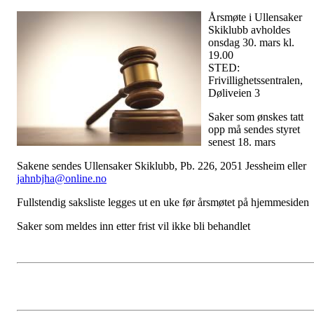
Årsmøte i Ullensaker
Skiklubb avholdes
onsdag 30. mars kl.
19.00
STED:
Frivillighetssentralen,
Døliveien 3
Saker som ønskes tatt
opp må sendes styret
senest 18. mars
Sakene sendes Ullensaker Skiklubb, Pb. 226, 2051 Jessheim eller
jahnbjha@online.no
Fullstendig saksliste legges ut en uke før årsmøtet på hjemmesiden
Saker som meldes inn etter frist vil ikke bli behandlet