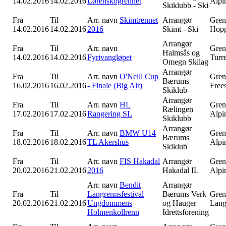
14.02.2016
14.02.2016
Lørenskogrennet
Alpi
Skiklubb - Ski
Fra
Til
Arr. navn
Skimtrennet
Arrangør
Gren
14.02.2016
14.02.2016
2016
Skimt - Ski
Hop
Arrangør
Fra
Til
Arr. navn
Gren
Halmsås og
14.02.2016
14.02.2016
Fyrivangløpet
Turr
Omegn Skilag
Arrangør
Fra
Til
Arr. navn
O'Neill Cup
Gren
Bærums
16.02.2016
16.02.2016
- Finale (Big Air)
Free
Skiklub
Arrangør
Fra
Til
Arr. navn
HL
Gren
Rælingen
17.02.2016
17.02.2016
Rangering SL
Alpi
Skiklubb
Arrangør
Fra
Til
Arr. navn
BMW U14
Gren
Bærums
18.02.2016
18.02.2016
TL Akershus
Alpi
Skiklub
Fra
Til
Arr. navn
FIS Hakadal
Arrangør
Gren
20.02.2016
21.02.2016
2016
Hakadal IL
Alpi
Arr. navn
Bendit
Arrangør
Fra
Til
Langrennsfestival
Bærums Verk
Gren
20.02.2016
21.02.2016
Ungdommens
og Hauger
Lang
Holmenkollrenn
Idrettsforening