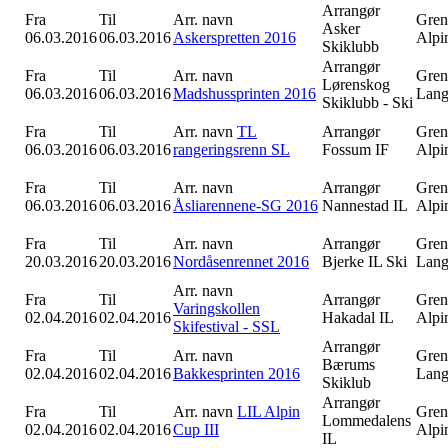
Arrangør
Fra
Til
Arr. navn
Gren
Asker
06.03.2016
06.03.2016
Askerspretten 2016
Alpi
Skiklubb
Arrangør
Fra
Til
Arr. navn
Gren
Lørenskog
06.03.2016
06.03.2016
Madshussprinten 2016
Lang
Skiklubb - Ski
Fra
Til
Arr. navn
TL
Arrangør
Gren
06.03.2016
06.03.2016
rangeringsrenn SL
Fossum IF
Alpi
Fra
Til
Arr. navn
Arrangør
Gren
06.03.2016
06.03.2016
Åsliarennene-SG 2016
Nannestad IL
Alpi
Fra
Til
Arr. navn
Arrangør
Gren
20.03.2016
20.03.2016
Nordåsenrennet 2016
Bjerke IL Ski
Lang
Arr. navn
Fra
Til
Arrangør
Gren
Varingskollen
02.04.2016
02.04.2016
Hakadal IL
Alpi
Skifestival - SSL
Arrangør
Fra
Til
Arr. navn
Gren
Bærums
02.04.2016
02.04.2016
Bakkesprinten 2016
Lang
Skiklub
Arrangør
Fra
Til
Arr. navn
LIL Alpin
Gren
Lommedalens
02.04.2016
02.04.2016
Cup III
Alpi
IL