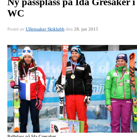
Ny passplass på Ida Gresaker i
WC
Postet av
Ullensaker Skiklubb
den
28. jan 2015
Pallplass på Ida Gresaker.