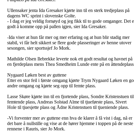
Ullensaker jenta Ida Gresaker kjørte inn til en sterk tredjeplass på
dagens WC sprint i slovenske Golte.
- I dag er jeg veldig fornøyd og jeg fikk til to gode omganger. Det e
godt å komme opp på pallen igjen, sier Ida Gresaker.
-Ida viser at hun får mer og mer erfaring og at hun blir stadig mer
stabil, vi får helt sikkert se flere gode plasseringer av henne utover
sesongen, sier sportssjef Jo Mork.
Mathilde Olsen Ilebrekke leverte nok ett godt resultat og havnet på
en fjerdeplass mens Thea Smedheim Lunde ente på en åttendeplass
Nygaard Løken best av guttene
Etter en stor feil i første omgang kjørte Trym Nygaard Løken en g
andre omgang og kjørte seg opp til femte plass.
Lasse Skøre kjørte inn til en fjortende plass, Sondre Kristenstuen til
femtende plass, Andreas Solstad Alme til tjueførste plass, Sivert
Hole til tjuesjette plass og Ådne Kristenstuen til tjueniende plass.
-Vi forventer mer av guttene enn hva de klarer å få vist i dag, nå er
det bare å nullstille og vise at de hører hjemme i toppen på de neste
rennene i Rauris, sier Jo Mork.