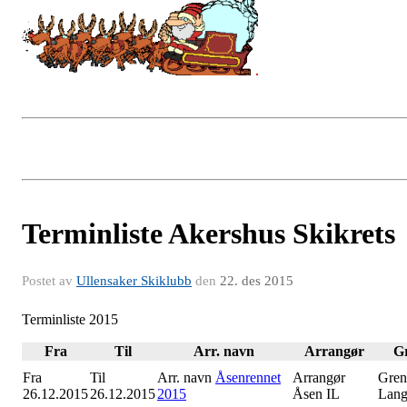
Terminliste Akershus Skikrets
Postet av
Ullensaker Skiklubb
den
22. des 2015
Terminliste 2015
Fra
Til
Arr. navn
Arrangør
G
Fra
Til
Arr. navn
Åsenrennet
Arrangør
Gren
26.12.2015
26.12.2015
2015
Åsen IL
Lang