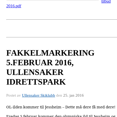
tilbud
2016.pdf
FAKKELMARKERING
5.FEBRUAR 2016,
ULLENSAKER
IDRETTSPARK
Postet av
Ullensaker Skiklubb
den
25. jan 2016
OL-ilden kommer til Jessheim – Dette må dere få med dere!
Fredag 5.februar kommer den olympiske ild til Jessheim og