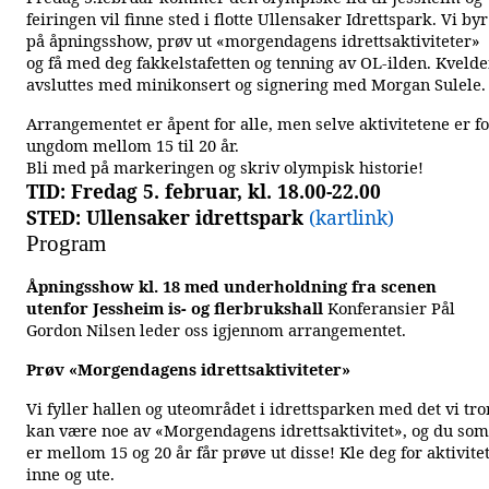
feiringen vil finne sted i flotte Ullensaker Idrettspark. Vi byr
på åpningsshow, prøv ut «morgendagens idrettsaktiviteter»
og få med deg fakkelstafetten og tenning av OL-ilden. Kveld
avsluttes med minikonsert og signering med Morgan Sulele.
Arrangementet er åpent for alle, men selve aktivitetene er f
ungdom mellom 15 til 20 år.
Bli med på markeringen og skriv olympisk historie!
TID: Fredag 5. februar, kl. 18.00-22.00
STED: Ullensaker idrettspark
(kartlink)
Program
Åpningsshow kl. 18 med underholdning fra scenen
utenfor Jessheim is- og flerbrukshall
Konferansier Pål
Gordon Nilsen leder oss igjennom arrangementet.
Prøv «Morgendagens idrettsaktiviteter»
Vi fyller hallen og uteområdet i idrettsparken med det vi tro
kan være noe av «Morgendagens idrettsaktivitet», og du som
er mellom 15 og 20 år får prøve ut disse! Kle deg for aktivite
inne og ute.