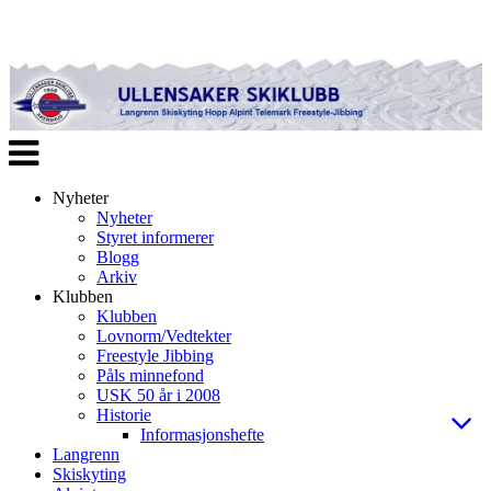
Veksle
navigasjon
Nyheter
Nyheter
Styret informerer
Blogg
Arkiv
Klubben
Klubben
Lovnorm/Vedtekter
Freestyle Jibbing
Påls minnefond
USK 50 år i 2008
Historie
Informasjonshefte
Langrenn
Skiskyting