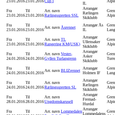
23.01.2016
23.01.2016
Cup I
Alpi
IL
Arrangør
Fra
Til
Arr. navn
Gren
Rælingen
23.01.2016
23.01.2016
Rælingsspretten SSL
Alpi
Skiklubb
Fra
Til
Arrangør
Ås
Gren
Arr. navn
Åsrennet
23.01.2016
23.01.2016
IL
Lang
Arrangør
Fra
Til
Arr. navn
TL
Gren
Ullensaker
23.01.2016
23.01.2016
Rangering KM(USK)
Alpi
Skiklubb
Arrangør
Fra
Til
Arr. navn
Vester-
Gren
Asker
24.01.2016
24.01.2016
Gyllen Turlangrenn
Turr
Skiklubb
Fra
Til
Arrangør
Gren
Arr. navn
BLIZrennet
24.01.2016
24.01.2016
Holmen IF
Lang
Arrangør
Fra
Til
Arr. navn
Gren
Rælingen
24.01.2016
24.01.2016
Rælingsspretten SL
Alpi
Skiklubb
Arrangør
Fra
Til
Arr. navn
Gren
Fremad-
28.01.2016
28.01.2016
Ungdomskarusell
Alpi
Hurdal
Arrangør
Fra
Til
Arr. navn
Lommedalen
Gren
Lommedalens