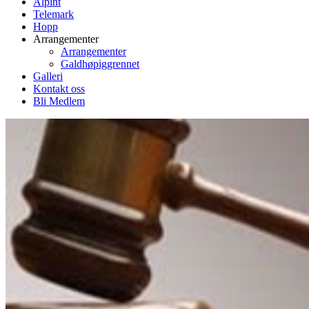
Alpint
Telemark
Hopp
Arrangementer
Arrangementer
Galdhøpiggrennet
Galleri
Kontakt oss
Bli Medlem