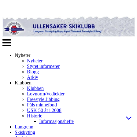
Veksle
navigasjon
Nyheter
Nyheter
Styret informerer
Blogg
Arkiv
Klubben
Klubben
Lovnorm/Vedtekter
Freestyle Jibbing
Påls minnefond
USK 50 år i 2008
Historie
Informasjonshefte
Langrenn
Skiskyting