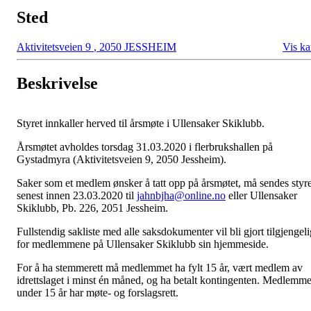
Sted
Aktivitetsveien 9
,
2050 JESSHEIM
Vis ka
Beskrivelse
Styret innkaller herved til årsmøte i Ullensaker Skiklubb.
Årsmøtet avholdes torsdag 31.03.2020 i flerbrukshallen på
Gystadmyra (Aktivitetsveien 9, 2050 Jessheim).
Saker som et medlem ønsker å tatt opp på årsmøtet, må sendes styre
senest innen 23.03.2020 til
jahnbjha@online.no
eller Ullensaker
Skiklubb, Pb. 226, 2051 Jessheim.
Fullstendig sakliste med alle saksdokumenter vil bli gjort tilgjengeli
for medlemmene på Ullensaker Skiklubb sin hjemmeside.
For å ha stemmerett må medlemmet ha fylt 15 år, vært medlem av
idrettslaget i minst én måned, og ha betalt kontingenten. Medlemme
under 15 år har møte- og forslagsrett.