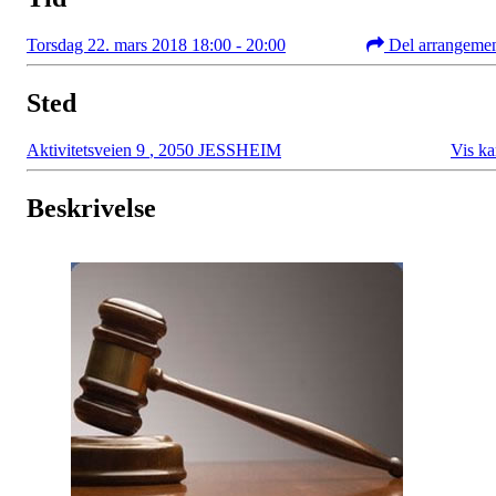
Torsdag 22. mars 2018 18:00 - 20:00
Del arrangeme
Sted
Aktivitetsveien 9
,
2050 JESSHEIM
Vis ka
Beskrivelse