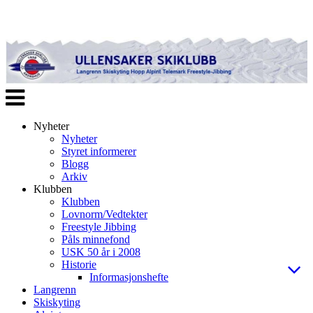
Veksle
navigasjon
Nyheter
Nyheter
Styret informerer
Blogg
Arkiv
Klubben
Klubben
Lovnorm/Vedtekter
Freestyle Jibbing
Påls minnefond
USK 50 år i 2008
Historie
Informasjonshefte
Langrenn
Skiskyting