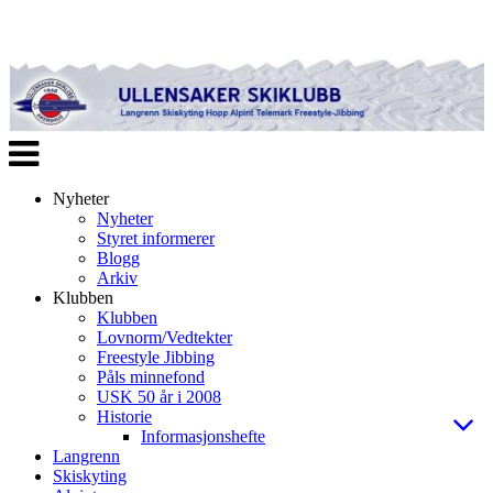
Veksle
navigasjon
Nyheter
Nyheter
Styret informerer
Blogg
Arkiv
Klubben
Klubben
Lovnorm/Vedtekter
Freestyle Jibbing
Påls minnefond
USK 50 år i 2008
Historie
Informasjonshefte
Langrenn
Skiskyting