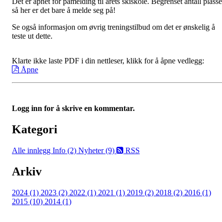
Det er åpnet for påmelding til årets skiskole. Begrenset antall plasse
så her er det bare å melde seg på!
Se også informasjon om øvrig treningstilbud om det er ønskelig å
teste ut dette.
Klarte ikke laste PDF i din nettleser, klikk for å åpne vedlegg:
Åpne
Logg inn for å skrive en kommentar.
Kategori
Alle innlegg
Info (2)
Nyheter (9)
RSS
Arkiv
2024 (1)
2023 (2)
2022 (1)
2021 (1)
2019 (2)
2018 (2)
2016 (1)
2015 (10)
2014 (1)