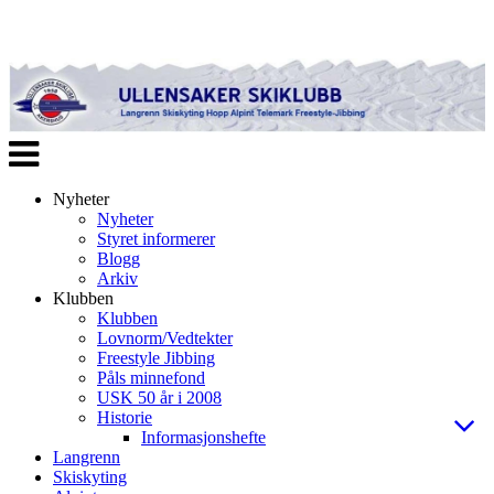
Veksle
navigasjon
Nyheter
Nyheter
Styret informerer
Blogg
Arkiv
Klubben
Klubben
Lovnorm/Vedtekter
Freestyle Jibbing
Påls minnefond
USK 50 år i 2008
Historie
Informasjonshefte
Langrenn
Skiskyting