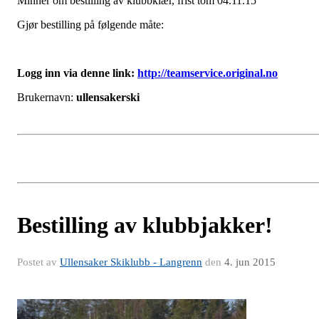
Minner om bestilling av klubbklær, frist tom 04.11.15
Gjør bestilling på følgende måte:
Logg inn via denne link:
http://teamservice.original.no
Brukernavn:
ullensakerski
Bestilling av klubbjakker!
Postet av
Ullensaker Skiklubb - Langrenn
den
4. jun 2015