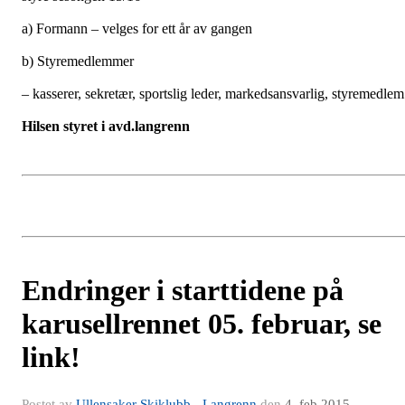
a) Formann – velges for ett år av gangen
b) Styremedlemmer
– kasserer, sekretær, sportslig leder, markedsansvarlig, styremedlem
Hilsen styret i avd.langrenn
Endringer i starttidene på
karusellrennet 05. februar, se
link!
Postet av
Ullensaker Skiklubb - Langrenn
den
4. feb 2015