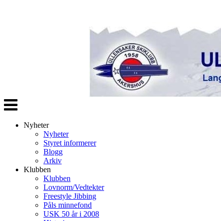
Veksle
navigasjon
Nyheter
Nyheter
Styret informerer
Blogg
Arkiv
Klubben
Klubben
Lovnorm/Vedtekter
Freestyle Jibbing
Påls minnefond
USK 50 år i 2008