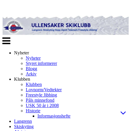
Veksle
navigasjon
Nyheter
Nyheter
Styret informerer
Blogg
Arkiv
Klubben
Klubben
Lovnorm/Vedtekter
Freestyle Jibbing
Påls minnefond
USK 50 år i 2008
Historie
Informasjonshefte
Langrenn
Skiskyting