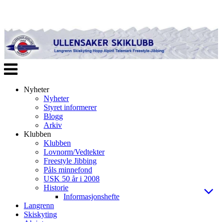
Veksle
navigasjon
Nyheter
Nyheter
Styret informerer
Blogg
Arkiv
Klubben
Klubben
Lovnorm/Vedtekter
Freestyle Jibbing
Påls minnefond
USK 50 år i 2008
Historie
Informasjonshefte
Langrenn
Skiskyting