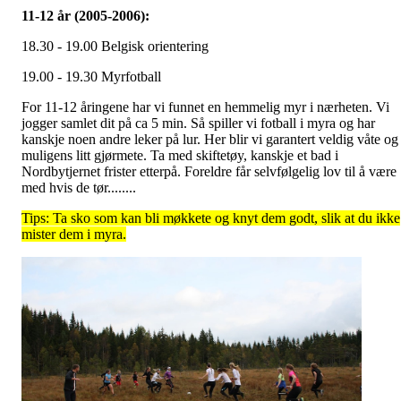
11-12 år (2005-2006):
18.30 - 19.00 Belgisk orientering
19.00 - 19.30 Myrfotball
For 11-12 åringene har vi funnet en hemmelig myr i nærheten. Vi
jogger samlet dit på ca 5 min. Så spiller vi fotball i myra og har
kanskje noen andre leker på lur. Her blir vi garantert veldig våte og
muligens litt gjørmete. Ta med skiftetøy, kanskje et bad i
Nordbytjernet frister etterpå. Foreldre får selvfølgelig lov til å være
med hvis de tør........
Tips: Ta sko som kan bli møkkete og knyt dem godt, slik at du ikke
mister dem i myra.