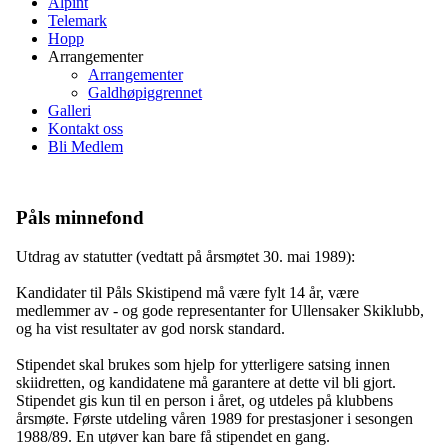
Alpint
Telemark
Hopp
Arrangementer
Arrangementer
Galdhøpiggrennet
Galleri
Kontakt oss
Bli Medlem
Påls minnefond
Utdrag av statutter (vedtatt på årsmøtet 30. mai 1989):
Kandidater til Påls Skistipend må være fylt 14 år, være
medlemmer av - og gode representanter for Ullensaker Skiklubb,
og ha vist resultater av god norsk standard.
Stipendet skal brukes som hjelp for ytterligere satsing innen
skiidretten, og kandidatene må garantere at dette vil bli gjort.
Stipendet gis kun til en person i året, og utdeles på klubbens
årsmøte. Første utdeling våren 1989 for prestasjoner i sesongen
1988/89. En utøver kan bare få stipendet en gang.