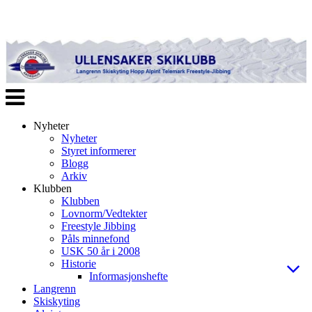
Veksle
navigasjon
Nyheter
Nyheter
Styret informerer
Blogg
Arkiv
Klubben
Klubben
Lovnorm/Vedtekter
Freestyle Jibbing
Påls minnefond
USK 50 år i 2008
Historie
Informasjonshefte
Langrenn
Skiskyting