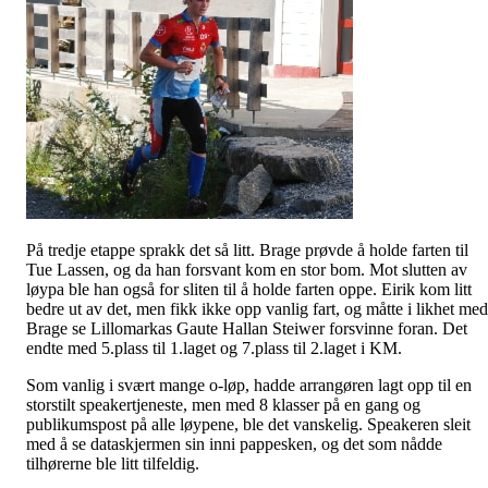
På tredje etappe sprakk det så litt. Brage prøvde å holde farten til
Tue Lassen, og da han forsvant kom en stor bom. Mot slutten av
løypa ble han også for sliten til å holde farten oppe. Eirik kom litt
bedre ut av det, men fikk ikke opp vanlig fart, og måtte i likhet med
Brage se
Lillomarkas
Gaute
Hallan
Steiwer
forsvinne foran. Det
endte med 5.plass til 1.laget og 7.plass til 2.laget i KM.
Som vanlig i svært mange o-løp, hadde arrangøren lagt opp til en
storstilt speakertjeneste, men med 8 klasser på en gang og
publikumspost på alle løypene, ble det vanskelig. Speakeren sleit
med å se dataskjermen sin inni pappesken, og det som nådde
tilhørerne ble litt tilfeldig.