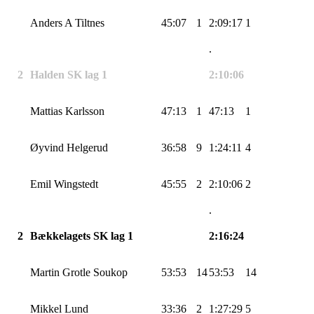
Anders A
Tiltnes
45:07
1
2:09:17
1
.
2
Halden SK lag 1
2:10:06
Mattias Karlsson
47:13
1
47:13
1
Øyvind
Helgerud
36:58
9
1:24:11
4
Emil
Wingstedt
45:55
2
2:10:06
2
.
2
Bækkelagets
SK lag 1
2:16:24
Martin
Grotle
Soukop
53:53
14
53:53
14
Mikkel Lund
33:36
2
1:27:29
5