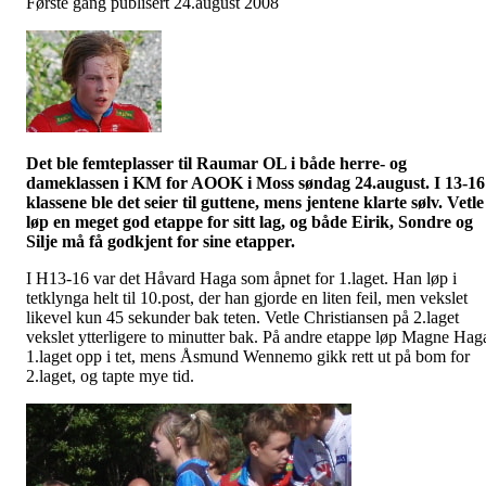
Første gang publisert 24.august 2008
Det ble femteplasser til Raumar OL i både herre- og
dameklassen i KM for
AOOK
i Moss søndag 24.august. I 13-16
klassene ble det seier til guttene, mens jentene klarte sølv. Vetle
løp en meget god etappe for sitt lag, og både Eirik, Sondre og
Silje må få godkjent for sine etapper.
I H13-16 var det Håvard Haga som åpnet for 1.laget. Han løp i
tetklynga
helt til 10.post, der han gjorde en liten feil, men vekslet
likevel kun 45 sekunder bak teten. Vetle Christiansen på 2.laget
vekslet ytterligere to minutter bak. På andre etappe løp Magne Hag
1.laget opp i tet, mens Åsmund
Wennemo
gikk rett ut på bom for
2.laget, og tapte mye tid.