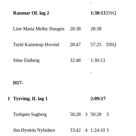
.
Raumar OL lag 2
1:30:13
DSQ
Line Maria Melby Haugen
28:38
28:38
Turid Kamstrup Hovind
28:47
57:25
DSQ
Stine
Dalberg
32:48
1:30:13
.
H17-
1
Tyrving
, IL lag 1
2:09:17
Torbjørn
Sagberg
50:28
3
50:28
3
Jim Øystein
Nybråten
33:42
4
1:24:10
3