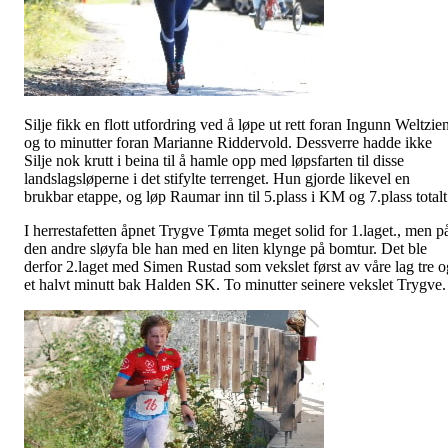
Silje fikk en flott utfordring ved å løpe ut rett foran Ingunn Weltzie
og to minutter foran Marianne Riddervold. Dessverre hadde ikke
Silje nok krutt i beina til å hamle opp med
løpsfarten
til disse
landslagsløperne i det
stifylte
terrenget. Hun gjorde likevel en
brukbar etappe, og løp Raumar inn til 5.plass i KM og 7.plass totalt
I herrestafetten åpnet Trygve
Tømta
meget solid for 1.laget., men p
den andre sløyfa ble han med en liten klynge på bomtur. Det ble
derfor 2.laget med Simen Rustad som vekslet først av våre lag tre o
et halvt minutt bak Halden SK. To minutter seinere vekslet Trygve.