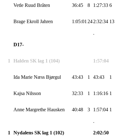
Vetle Ruud Bråten
36:45
8
1:27:33
6
Brage Ekroll Jahren
1:05:01
24
2:32:34
13
.
D17-
1
Halden SK lag 1 (104)
1:57:04
Ida Marie Næss
Bjørgul
43:43
1
43:43
1
Kajsa
Nilsson
32:33
1
1:16:16
1
Anne Margrethe Hausken
40:48
3
1:57:04
1
.
1
Nydalens SK lag 1 (102)
2:02:50