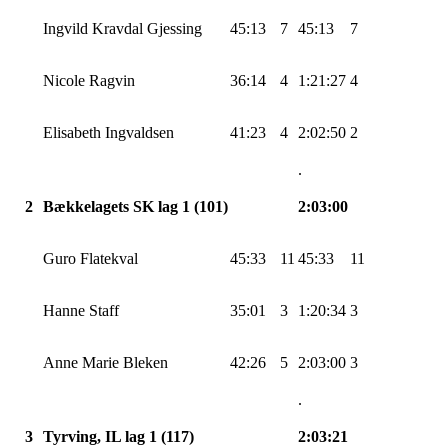
Ingvild
Kravdal
Gjessing
45:13
7
45:13
7
Nicole
Ragvin
36:14
4
1:21:27
4
Elisabeth
Ingvaldsen
41:23
4
2:02:50
2
.
2
Bækkelagets
SK lag 1 (101)
2:03:00
Guro Flatekval
45:33
11
45:33
11
Hanne Staff
35:01
3
1:20:34
3
Anne Marie Bleken
42:26
5
2:03:00
3
.
3
Tyrving
, IL lag 1 (117)
2:03:21