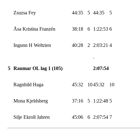
Zsuzsa
Fey
44:35
5
44:35
5
Åsa Kristina
Franzén
38:18
6
1:22:53
6
Ingunn H Weltzien
40:28
2
2:03:21
4
.
5
Raumar OL lag 1 (105)
2:07:54
Ragnhild Haga
45:32
10
45:32
10
Mona
Kjeldsberg
37:16
5
1:22:48
5
Silje Ekroll Jahren
45:06
6
2:07:54
7