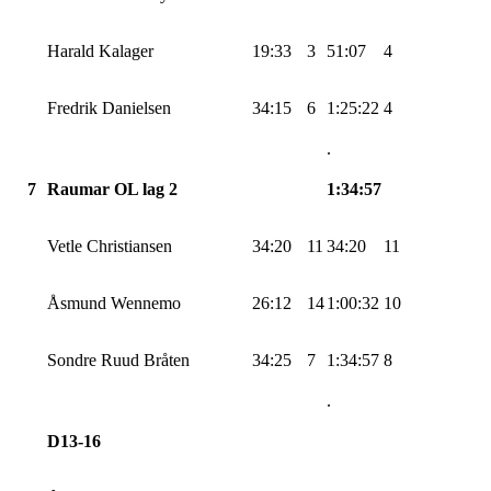
Harald Kalager
19:33
3
51:07
4
Fredrik Danielsen
34:15
6
1:25:22
4
.
7
Raumar OL lag 2
1:34:57
Vetle Christiansen
34:20
11
34:20
11
Åsmund
Wennemo
26:12
14
1:00:32
10
Sondre Ruud Bråten
34:25
7
1:34:57
8
.
D13-16