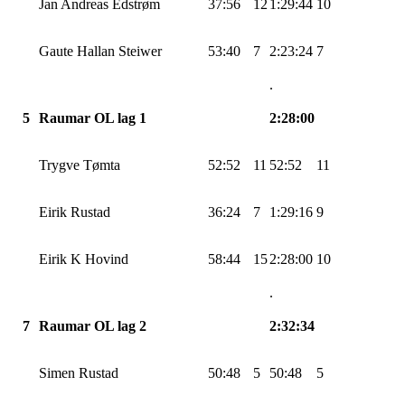
Jan Andreas
Edstrøm
37:56
12
1:29:44
10
Gaute
Hallan
Steiwer
53:40
7
2:23:24
7
.
5
Raumar OL lag 1
2:28:00
Trygve
Tømta
52:52
11
52:52
11
Eirik Rustad
36:24
7
1:29:16
9
Eirik K Hovind
58:44
15
2:28:00
10
.
7
Raumar OL lag 2
2:32:34
Simen Rustad
50:48
5
50:48
5