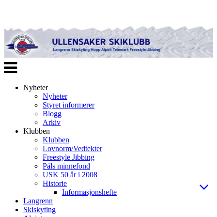
Veksle
navigasjon
Nyheter
Nyheter
Styret informerer
Blogg
Arkiv
Klubben
Klubben
Lovnorm/Vedtekter
Freestyle Jibbing
Påls minnefond
USK 50 år i 2008
Historie
Informasjonshefte
Langrenn
Skiskyting