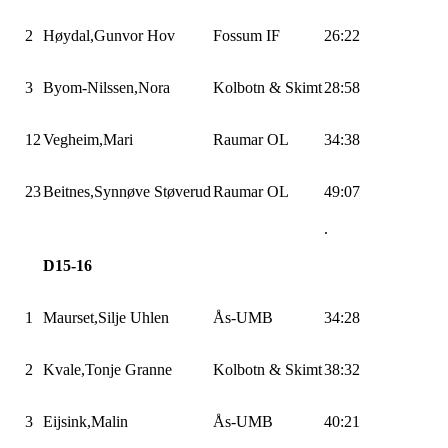
2
Høydal,Gunvor
Hov
Fossum
IF
26:22
3
Byom-
Nilssen,Nora
Kolbotn & Skimt
28:58
12
Vegheim,Mari
Raumar OL
34:38
23
Beitnes,Synnøve
Støverud
Raumar OL
49:07
.
D15-16
1
Maurset,Silje
Uhlen
Ås-UMB
34:28
2
Kvale,Tonje
Granne
Kolbotn & Skimt
38:32
3
Eijsink,Malin
Ås-UMB
40:21