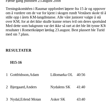
Første gang publisert 23.august 2008
Treningskomitéen
i Raumar oppfordret løpere fra 15 år og oppover
om å vurdere om de var for kjent i skogen rundt
Veståsen
skole til å
stille opp i årets KM-langdistanse. Alle våre juniorer valgte å stå
over KM, for at det ikke skulle kunne reises tvil om deres sportsånd
Med dette som bakgrunn var det ikke så rart at det ble litt tynne K
resultater i
Romeriksløpet
lørdag 23.august. Best plassert ble Turid
med sin 7.plass.
RESULTATER
H15-16
1
Gottfridsson,Adam
Lillomarka
OL
40:56
2
Bjergaard,Anders
Nydalens SK
41:40
3
Nydal,Erlend
Moian
Asker SK
43:40