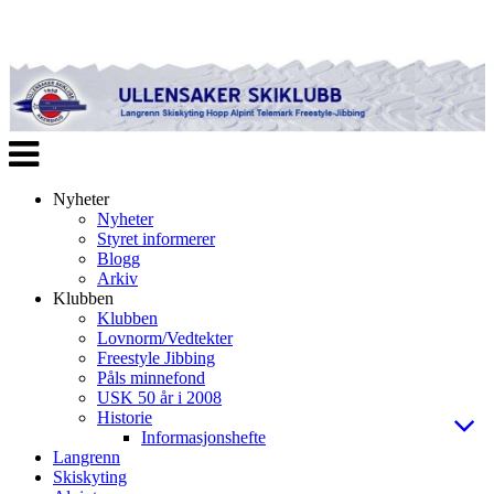
Veksle
navigasjon
Nyheter
Nyheter
Styret informerer
Blogg
Arkiv
Klubben
Klubben
Lovnorm/Vedtekter
Freestyle Jibbing
Påls minnefond
USK 50 år i 2008
Historie
Informasjonshefte
Langrenn
Skiskyting