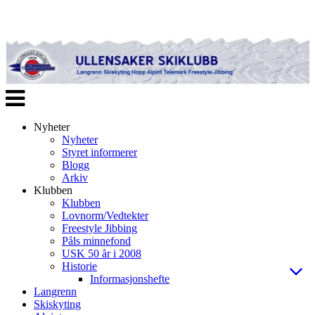
Veksle
navigasjon
Nyheter
Nyheter
Styret informerer
Blogg
Arkiv
Klubben
Klubben
Lovnorm/Vedtekter
Freestyle Jibbing
Påls minnefond
USK 50 år i 2008
Historie
Informasjonshefte
Langrenn
Skiskyting