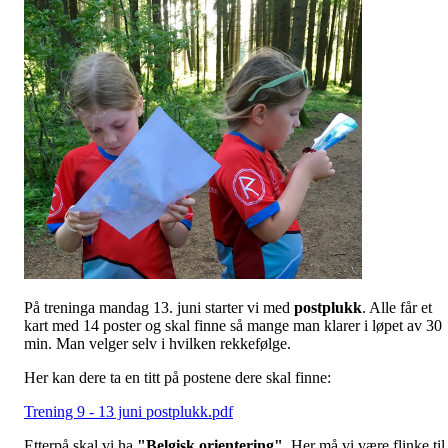
På treninga mandag 13. juni starter vi med
postplukk
. Alle får et
kart med 14 poster og skal finne så mange man klarer i løpet av 30
min. Man velger selv i hvilken rekkefølge.
Her kan dere ta en titt på postene dere skal finne:
Trening 9 - 13 juni postplukk.pdf
Etterpå skal vi ha
"Belgisk orientering".
Her må vi være flinke til