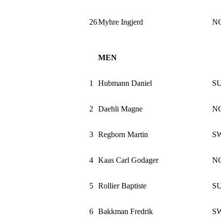
26
Myhre Ingjerd
N
MEN
1
Hubmann Daniel
SU
2
Daehli Magne
N
3
Regborn Martin
S
4
Kaas Carl Godager
N
5
Rollier Baptiste
SU
6
Bakkman Fredrik
S