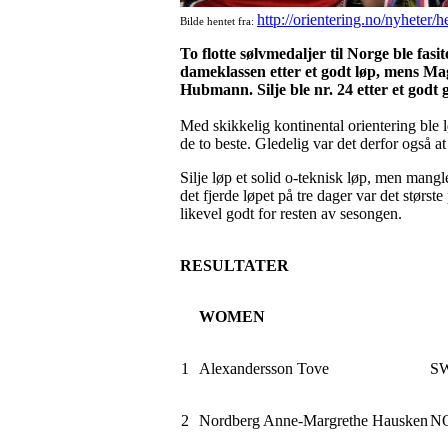
http://orientering.no/nyheter/he
Bilde hentet fra:
To flotte sølvmedaljer til Norge ble fa
dameklassen etter et godt løp, mens Ma
Hubmann. Silje ble nr. 24 etter et godt 
Med skikkelig kontinental orientering ble 
de to beste. Gledelig var det derfor også at
Silje løp et solid o-teknisk løp, men mangl
det fjerde løpet på tre dager var det størs
likevel godt for resten av sesongen.
RESULTATER
WOMEN
1
Alexandersson Tove
S
2
Nordberg Anne-Margrethe Hausken
N