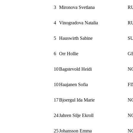
3
Mironova Svetlana
R
4
Vinogradova Natalia
R
5
Hauswirth Sabine
SU
6
Orr Hollie
G
10
Bagstevold Heidi
N
10
Haajanen Sofia
FI
17
Bjoergul Ida Marie
N
24
Jahren Silje Ekroll
N
25
Johansson Emma
N