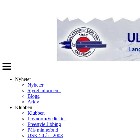
Veksle
navigasjon
Nyheter
Nyheter
Styret informerer
Blogg
Arkiv
Klubben
Klubben
Lovnorm/Vedtekter
Freestyle Jibbing
Påls minnefond
USK 50 år i 2008