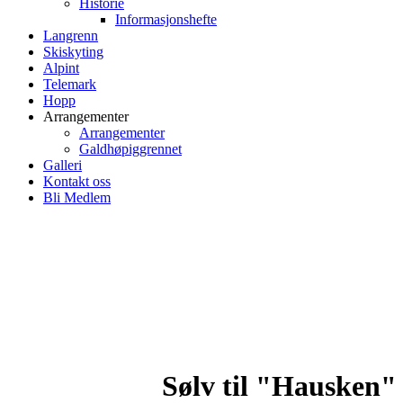
Historie
Informasjonshefte
Langrenn
Skiskyting
Alpint
Telemark
Hopp
Arrangementer
Arrangementer
Galdhøpiggrennet
Galleri
Kontakt oss
Bli Medlem
Sølv til "Hausken" 