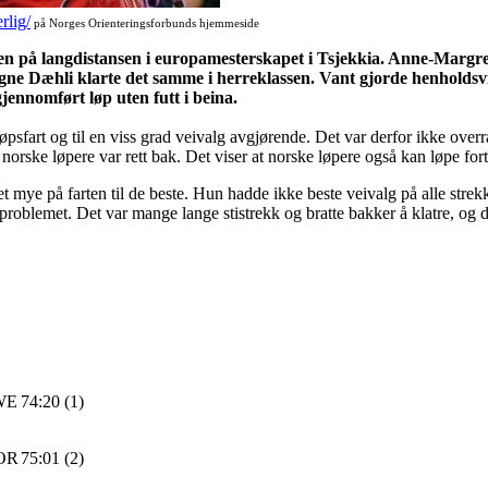
rlig/
på Norges Orienteringsforbunds hjemmeside
siten på langdistansen i europamesterskapet i Tsjekkia. Anne-Marg
gne Dæhli klarte det samme i herreklassen. Vant gjorde henholdsv
gjennomført løp uten futt i beina.
løpsfart og til en viss grad veivalg avgjørende. Det var derfor ikke o
 norske løpere var rett bak. Det viser at norske løpere også kan løpe fort 
et mye på farten til de beste. Hun hadde ikke beste veivalg på alle strekk
te problemet. Det var mange lange stistrekk og bratte bakker å klatre, og
WE
74:20 (1)
OR
75:01 (2)