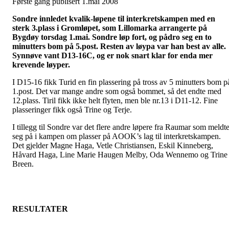
Første gang publisert 1.mai 2008
Sondre innledet
kvalik-løpene
til
interkretskampen
med en
sterk 3.plass i
Gromløpet
, som
Lillomarka
arrangerte på
Bygdøy torsdag 1.mai. Sondre løp fort, og pådro seg en to
minutters bom på 5.post. Resten av løypa var han best av alle.
Synnøve vant D13-16C, og er nok snart klar for enda mer
krevende løyper.
I D15-16 fikk Turid en fin plassering på tross av 5 minutters bom p
1.post. Det var mange andre som også bommet, så det endte med
12.plass. Tiril fikk ikke helt flyten, men ble nr.13 i D11-12. Fine
plasseringer fikk også Trine og Terje.
I tillegg til Sondre var det flere andre løpere fra Raumar som meldt
seg på i kampen om plasser på
AOOK’s
lag til
interkretskampen
.
Det gjelder Magne Haga, Vetle Christiansen, Eskil Kinneberg,
Håvard Haga, Line Marie Haugen Melby, Oda
Wennemo
og Trine
Breen.
RESULTATER