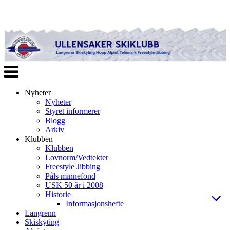
Veksle
navigasjon
Nyheter
Nyheter
Styret informerer
Blogg
Arkiv
Klubben
Klubben
Lovnorm/Vedtekter
Freestyle Jibbing
Påls minnefond
USK 50 år i 2008
Historie
Informasjonshefte
Langrenn
Skiskyting