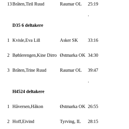
13
Bråten,Tiril
Ruud
Raumar OL
25:19
.
D35 6 deltakere
1
Kvisle,Eva
Lill
Asker SK
33:16
2
Bøhlerengen,Kine
Dirro
Østmarka
OK
34:30
3
Bråten,Trine
Ruud
Raumar OL
39:47
.
H4524
deltakere
1
Håversen,Håkon
Østmarka
OK
26:55
2
Hoff,Eivind
Tyrving
, IL
28:15