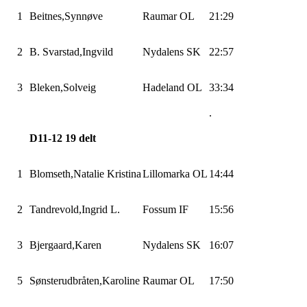
1
Beitnes,Synnøve
Raumar OL
21:29
2
B.
Svarstad,Ingvild
Nydalens SK
22:57
3
Bleken,Solveig
Hadeland OL
33:34
.
D11-12 19 delt
1
Blomseth,Natalie
Kristina
Lillomarka
OL
14:44
2
Tandrevold,Ingrid
L.
Fossum
IF
15:56
3
Bjergaard,Karen
Nydalens SK
16:07
5
Sønsterudbråten,Karoline
Raumar OL
17:50