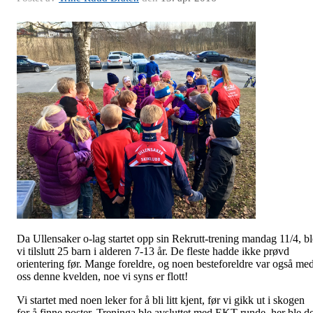
Da Ullensaker o-lag startet opp sin Rekrutt-trening mandag 11/4, bl
vi tilslutt 25 barn i alderen 7-13 år. De fleste hadde ikke prøvd
orientering før. Mange foreldre, og noen besteforeldre var også me
oss denne kvelden, noe vi syns er flott!
Vi startet med noen leker for å bli litt kjent, før vi gikk ut i skogen
for å finne poster. Treninga ble avsluttet med EKT-runde, her ble de