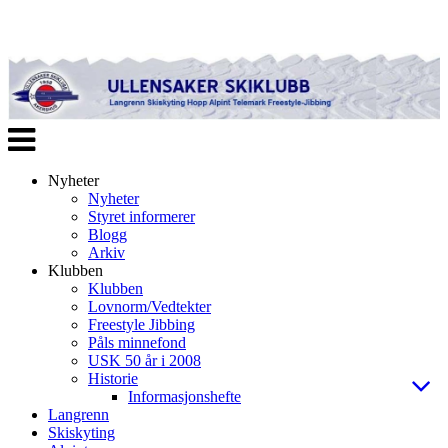
Veksle
navigasjon
Nyheter
Nyheter
Styret informerer
Blogg
Arkiv
Klubben
Klubben
Lovnorm/Vedtekter
Freestyle Jibbing
Påls minnefond
USK 50 år i 2008
Historie
Informasjonshefte
Langrenn
Skiskyting