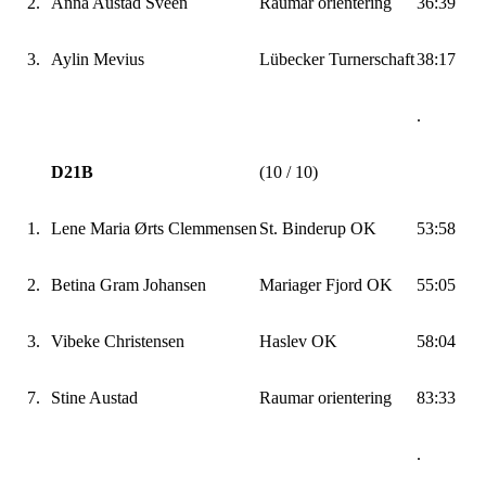
2.
Anna Austad Sveen
Raumar orientering
36:39
3.
Aylin Mevius
Lübecker Turnerschaft
38:17
.
D21B
(10 / 10)
1.
Lene Maria Ørts Clemmensen
St. Binderup OK
53:58
2.
Betina Gram Johansen
Mariager Fjord OK
55:05
3.
Vibeke Christensen
Haslev OK
58:04
7.
Stine Austad
Raumar orientering
83:33
.