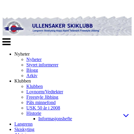
Veksle
navigasjon
Nyheter
Nyheter
Styret informerer
Blogg
Arkiv
Klubben
Klubben
Lovnorm/Vedtekter
Freestyle Jibbing
Påls minnefond
USK 50 år i 2008
Historie
Informasjonshefte
Langrenn
Skiskyting