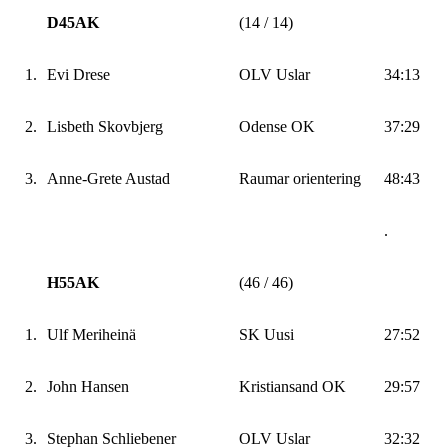
D45AK
(14 / 14)
1.
Evi Drese
OLV Uslar
34:13
2.
Lisbeth Skovbjerg
Odense OK
37:29
3.
Anne-Grete Austad
Raumar orientering
48:43
.
H55AK
(46 / 46)
1.
Ulf Meriheinä
SK Uusi
27:52
2.
John Hansen
Kristiansand OK
29:57
3.
Stephan Schliebener
OLV Uslar
32:32