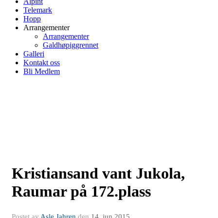
Alpint
Telemark
Hopp
Arrangementer
Arrangementer
Galdhøpiggrennet
Galleri
Kontakt oss
Bli Medlem
Kristiansand vant Jukola,
Raumar på 172.plass
Postet av
Asle Jahren
den
14. jun 2015