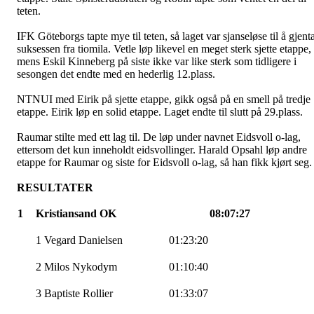
teten.
IFK Göteborgs tapte mye til teten, så laget var sjanseløse til å gjent
suksessen fra tiomila. Vetle løp likevel en meget sterk sjette etappe,
mens Eskil Kinneberg på siste ikke var like sterk som tidligere i
sesongen det endte med en hederlig 12.plass.
NTNUI med Eirik på sjette etappe, gikk også på en smell på tredje
etappe. Eirik løp en solid etappe. Laget endte til slutt på 29.plass.
Raumar stilte med ett lag til. De løp under navnet Eidsvoll o-lag,
ettersom det kun inneholdt eidsvollinger. Harald Opsahl løp andre
etappe for Raumar og siste for Eidsvoll o-lag, så han fikk kjørt seg.
RESULTATER
1
Kristiansand OK
08:07:27
1 Vegard Danielsen
01:23:20
2 Milos Nykodym
01:10:40
3 Baptiste Rollier
01:33:07