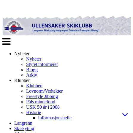
Veksle
navigasjon
Nyheter
Nyheter
Styret informerer
Blogg
Arkiv
Klubben
Klubben
Lovnorm/Vedtekter
Freestyle Jibbing
Påls minnefond
USK 50 år i 2008
Historie
Informasjonshefte
Langrenn
Skiskyting