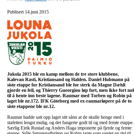
Publisert 14.juni 2015
Jukola 2015 ble en kamp mellom de tre store klubbene,
Kalevan Rasti, Kristiansand og Halden. Daniel Hubmann på
siste etappe for Kristiansand ble for sterk da Magne Dæhli
gjorde en feil, og
Thierry Gueorgiou løp fort, men ikke fort no
til å hente inn beste lagene. Raumar med Torben og Robin på
laget ble nr.172. IFK Göteborg med ex-raumarløpere på de to
siste etappene ble nr.12.
Raumar hadde satt opp laget sitt sånn at de skulle henge med i
stafetten lengst mulig, og det fungerte godt til og med femte etappe.
Særlig Eirik Rustad og Anders Haga imponerte på fjerde og femte
etappe. Ståle Sønsterudbråten og Robin tapte som ventet en del til