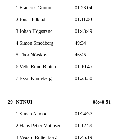
1 Francois Gonon
01:23:04
2 Jonas Pilblad
01:11:00
3 Johan Högstrand
01:43:49
4 Simon Smedberg
49:34
5 Thor Nörskov
46:45
6 Vetle Ruud Bråten
01:10:45
7 Eskil Kinneberg
01:23:30
29
NTNUI
08:40:51
1 Simen Aamodt
01:24:37
2 Hans Petter Mathisen
01:12:59
3 Vegard Ruttenborg
01:45:19