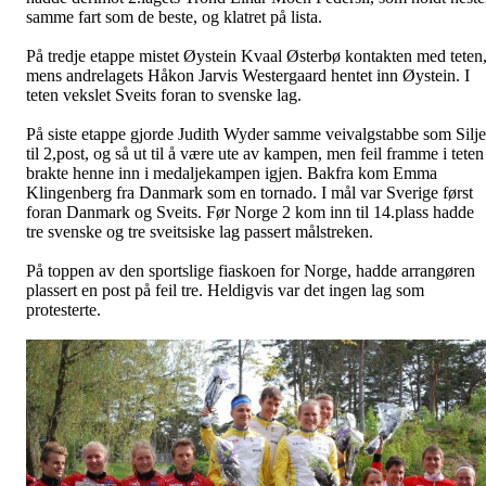
samme fart som de beste, og klatret på lista.
På tredje etappe mistet Øystein Kvaal Østerbø kontakten med teten
mens andrelagets Håkon Jarvis Westergaard hentet inn Øystein. I
teten vekslet Sveits foran to svenske lag.
På siste etappe gjorde Judith Wyder samme veivalgstabbe som Silje
til 2,post, og så ut til å være ute av kampen, men feil framme i teten
brakte henne inn i medaljekampen igjen. Bakfra kom Emma
Klingenberg fra Danmark som en tornado. I mål var Sverige først
foran Danmark og Sveits. Før Norge 2 kom inn til 14.plass hadde
tre svenske og tre sveitsiske lag passert målstreken.
På toppen av den sportslige fiaskoen for Norge, hadde arrangøren
plassert en post på feil tre. Heldigvis var det ingen lag som
protesterte.