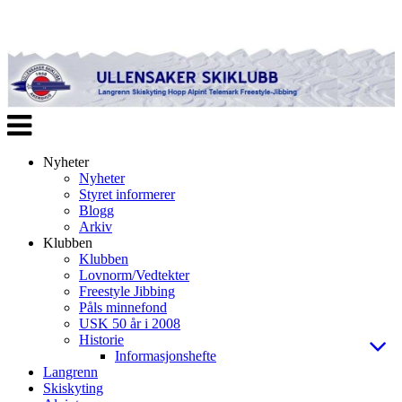
Veksle
navigasjon
Nyheter
Nyheter
Styret informerer
Blogg
Arkiv
Klubben
Klubben
Lovnorm/Vedtekter
Freestyle Jibbing
Påls minnefond
USK 50 år i 2008
Historie
Informasjonshefte
Langrenn
Skiskyting