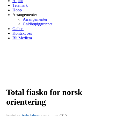
Alpint
Telemark
Hopp
Arrangementer
Arrangementer
Galdhøpiggrennet
Galleri
Kontakt oss
Bli Medlem
Total fiasko for norsk
orientering
Postet av
Asle Jahren
den
6. jun 2015