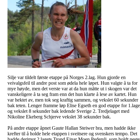
Silje var tildelt første etappe på Norges 2.lag. Hun gjorde en
veivalgsfeil til andre post som ødela hele løpet. Hun valgte å ta for
mye høyde, men det verste var at da hun måtte ut i skogen var det
vanskeligere å ta seg fram enn det hun klarte å lese av kartet. Hun
var hektet av, men tok seg kraftig sammen, og vekslet 60 sekunder
bak teten. Lenger framme løp Elise Egseth en god etappe for 1.lage
og vekslet 8 sekunder bak ledende Sverige 2. Tredjelaget med
Nikoline Ekeberg Schjerve vekslet 38 sekunder bak.
På andre etappe åpnet Gaute Hallan Steiwer bra, men hadde ikke
krefter til å holde hele etappen i sveitsere og svenskers tempo. Det
hadde derimot 2.lagets Trond Einar Moen Pedersli, som holdt nest