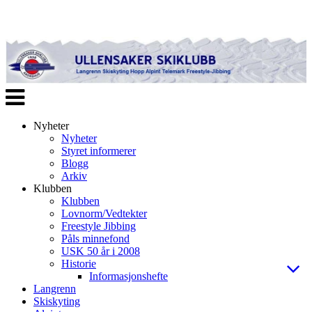
Veksle
navigasjon
Nyheter
Nyheter
Styret informerer
Blogg
Arkiv
Klubben
Klubben
Lovnorm/Vedtekter
Freestyle Jibbing
Påls minnefond
USK 50 år i 2008
Historie
Informasjonshefte
Langrenn
Skiskyting