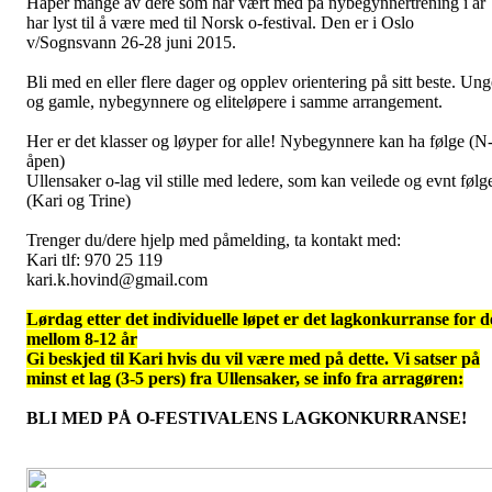
Håper mange av dere som har vært med på nybegynnertrening i år
har lyst til å være med til Norsk o-festival. Den er i Oslo
v/Sognsvann 26-28 juni 2015.
Bli med en eller flere dager og opplev orientering på sitt beste. Ung
og gamle, nybegynnere og eliteløpere i samme arrangement.
Her er det klasser og løyper for alle! Nybegynnere kan ha følge (N
åpen)
Ullensaker o-lag vil stille med ledere, som kan veilede og evnt følg
(Kari og Trine)
Trenger du/dere hjelp med påmelding, ta kontakt med:
Kari tlf: 970 25 119
kari.k.hovind@gmail.com
Lørdag etter det individuelle løpet er det lagkonkurranse for d
mellom 8-12 år
Gi beskjed til Kari hvis du vil være med på dette. Vi satser på
minst et lag (3-5 pers) fra Ullensaker, se info fra arragøren:
BLI MED PÅ O-FESTIVALENS LAGKONKURRANSE!