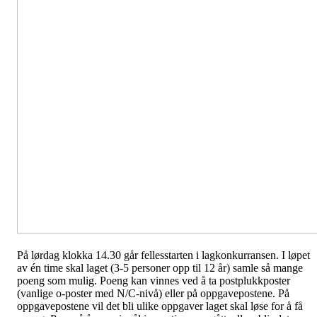
På lørdag klokka 14.30 går fellesstarten i lagkonkurransen. I løpet
av én time skal laget (3-5 personer opp til 12 år) samle så mange
poeng som mulig. Poeng kan vinnes ved å ta postplukkposter
(vanlige o-poster med N/C-nivå) eller på oppgavepostene. På
oppgavepostene vil det bli ulike oppgaver laget skal løse for å få