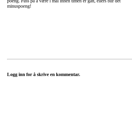
poeng. Pass på å være i mål innen timen er gått, ellers blir det
minuspoeng!
Logg inn for å skrive en kommentar.