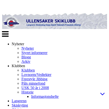
Veksle
navigasjon
Nyheter
Nyheter
Styret informerer
Blogg
Arkiv
Klubben
Klubben
Lovnorm/Vedtekter
Freestyle Jibbing
Påls minnefond
USK 50 år i 2008
Historie
Informasjonshefte
Langrenn
Skiskyting