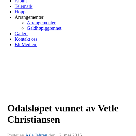
Alpint
Telemark
Hopp
Arrangementer
Arrangementer
Galdhøpiggrennet
Galleri
Kontakt oss
Bli Medlem
Odalsløpet vunnet av Vetle
Christiansen
Postet av
Asle Jahren
den
12. mai 2015