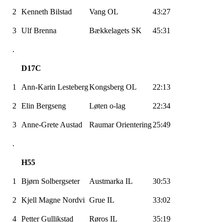
2
Kenneth Bilstad
Vang OL
43:27
3
Ulf Brenna
Bækkelagets SK
45:31
.
D17C
1
Ann-Karin Lesteberg
Kongsberg OL
22:13
2
Elin Bergseng
Løten o-lag
22:34
3
Anne-Grete Austad
Raumar Orientering
25:49
.
H55
1
Bjørn Solbergseter
Austmarka IL
30:53
2
Kjell Magne Nordvi
Grue IL
33:02
4
Petter Gullikstad
Røros IL
35:19