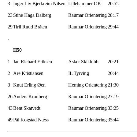
3
Inger Liv Bjerkreim Nilsen
Lillehammer OK
20:55
23
Stine Haga Dalberg
Raumar Orientering
28:17
29
Tiril Ruud Bråten
Raumar Orientering
29:44
.
H50
1
Jan Richard Eriksen
Asker Skiklubb
20:21
2
Are Kristiansen
IL Tyrving
20:44
3
Knut Erling Øen
Heming Orientering
21:30
26
Anders Kronberg
Raumar Orientering
27:19
43
Bent Skatvedt
Raumar Orientering
33:25
49
Pål Kogstad Næss
Raumar Orientering
35:44