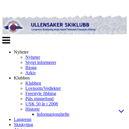
Veksle
navigasjon
Nyheter
Nyheter
Styret informerer
Blogg
Arkiv
Klubben
Klubben
Lovnorm/Vedtekter
Freestyle Jibbing
Påls minnefond
USK 50 år i 2008
Historie
Informasjonshefte
Langrenn
Skiskyting