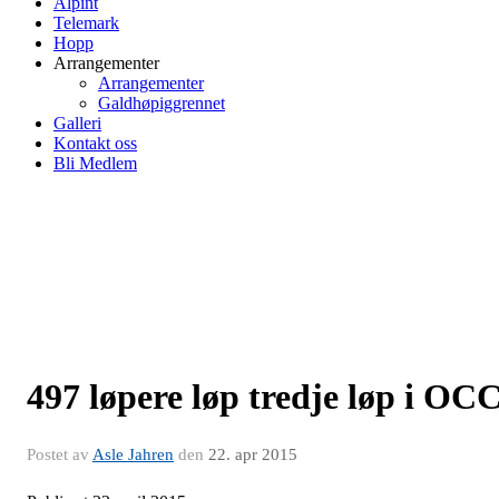
Alpint
Telemark
Hopp
Arrangementer
Arrangementer
Galdhøpiggrennet
Galleri
Kontakt oss
Bli Medlem
497 løpere løp tredje løp i OC
Postet av
Asle Jahren
den
22. apr 2015