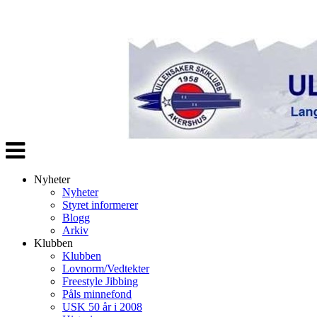
Veksle
navigasjon
Nyheter
Nyheter
Styret informerer
Blogg
Arkiv
Klubben
Klubben
Lovnorm/Vedtekter
Freestyle Jibbing
Påls minnefond
USK 50 år i 2008