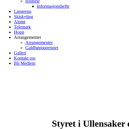
Historie
Informasjonshefte
Langrenn
Skiskyting
Alpint
Telemark
Hopp
Arrangementer
Arrangementer
Galdhøpiggrennet
Galleri
Kontakt oss
Bli Medlem
Styret i Ullensaker 