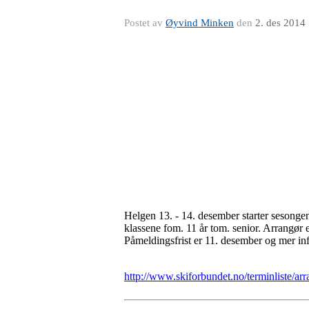
Postet av
Øyvind Minken
den
2. des 2014
Helgen 13. - 14. desember starter sesongen
klassene fom. 11 år tom. senior. Arrangør 
Påmeldingsfrist er 11. desember og mer in
http://www.skiforbundet.no/terminliste/a