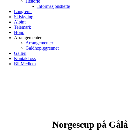
Historie
Informasjonshefte
Langrenn
Skiskyting
Alpint
Telemark
Hopp
Arrangementer
Arrangementer
Galdhøpiggrennet
Galleri
Kontakt oss
Bli Medlem
Norgescup på Gålå