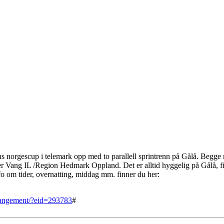
s norgescup i telemark opp med to parallell sprintrenn på Gålå. Begge 
er Vang IL /Region Hedmark Oppland. Det er alltid hyggelig på Gålå, fi
fo om tider, overnatting, middag mm. finner du her:
rrangement/?eid=293783
#