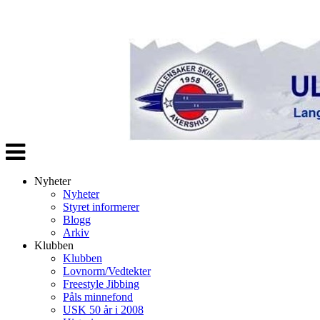
Veksle
navigasjon
Nyheter
Nyheter
Styret informerer
Blogg
Arkiv
Klubben
Klubben
Lovnorm/Vedtekter
Freestyle Jibbing
Påls minnefond
USK 50 år i 2008