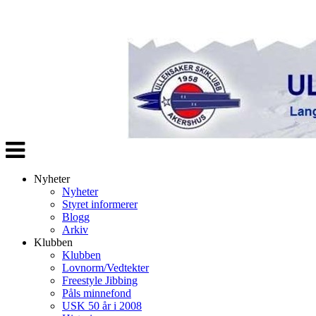
Veksle
navigasjon
Nyheter
Nyheter
Styret informerer
Blogg
Arkiv
Klubben
Klubben
Lovnorm/Vedtekter
Freestyle Jibbing
Påls minnefond
USK 50 år i 2008