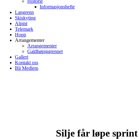
Historie
Informasjonshefte
Langrenn
Skiskyting
Alpint
Telemark
Hopp
Arrangementer
Arrangementer
Galdhøpiggrennet
Galleri
Kontakt oss
Bli Medlem
Silje får løpe sprin