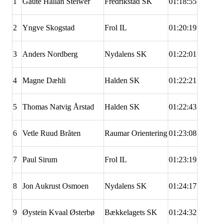
1
Gaute Hallan Steiwer
Fredrikstad SK
01:18:55
2
Yngve Skogstad
Frol IL
01:20:19
3
Anders Nordberg
Nydalens SK
01:22:01
4
Magne Dæhli
Halden SK
01:22:21
5
Thomas Natvig Årstad
Halden SK
01:22:43
6
Vetle Ruud Bråten
Raumar Orientering
01:23:08
7
Paul Sirum
Frol IL
01:23:19
8
Jon Aukrust Osmoen
Nydalens SK
01:24:17
9
Øystein Kvaal Østerbø
Bækkelagets SK
01:24:32