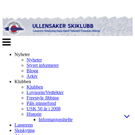
Veksle
navigasjon
Nyheter
Nyheter
Styret informerer
Blogg
Arkiv
Klubben
Klubben
Lovnorm/Vedtekter
Freestyle Jibbing
Påls minnefond
USK 50 år i 2008
Historie
Informasjonshefte
Langrenn
Skiskyting