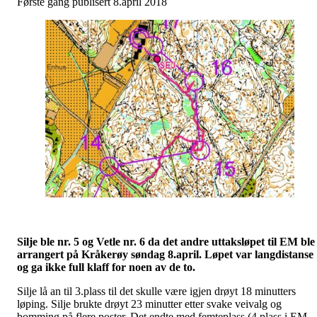
Første gang publisert 8.april 2018
Silje ble nr. 5 og Vetle nr. 6 da det andre uttaksløpet til EM ble
arrangert på Kråkerøy søndag 8.april. Løpet var langdistanse
og ga ikke full klaff for noen av de to.
Silje lå an til 3.plass til det skulle være igjen drøyt 18 minutters
løping. Silje brukte drøyt 23 minutter etter svake veivalg og
bomming på flere poster. Det endte med femteplass (4.plass i EM-