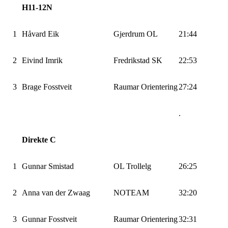
H11-12N
1
Håvard Eik
Gjerdrum OL
21:44
2
Eivind Imrik
Fredrikstad SK
22:53
3
Brage Fosstveit
Raumar Orientering
27:24
.
Direkte C
1
Gunnar Smistad
OL Trollelg
26:25
2
Anna van der Zwaag
NOTEAM
32:20
3
Gunnar Fosstveit
Raumar Orientering
32:31