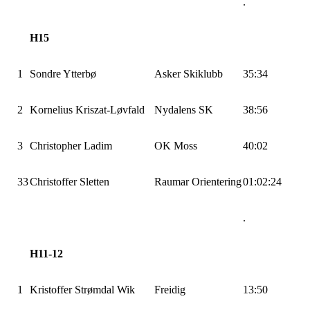
.
H15
1
Sondre Ytterbø
Asker Skiklubb
35:34
2
Kornelius Kriszat-Løvfald
Nydalens SK
38:56
3
Christopher Ladim
OK Moss
40:02
33
Christoffer Sletten
Raumar Orientering
01:02:24
.
H11-12
1
Kristoffer Strømdal Wik
Freidig
13:50