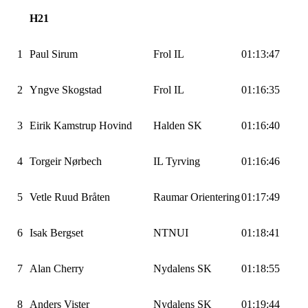
H21
1
Paul Sirum
Frol IL
01:13:47
2
Yngve Skogstad
Frol IL
01:16:35
3
Eirik Kamstrup Hovind
Halden SK
01:16:40
4
Torgeir Nørbech
IL Tyrving
01:16:46
5
Vetle Ruud Bråten
Raumar Orientering
01:17:49
6
Isak Bergset
NTNUI
01:18:41
7
Alan Cherry
Nydalens SK
01:18:55
8
Anders Vister
Nydalens SK
01:19:44